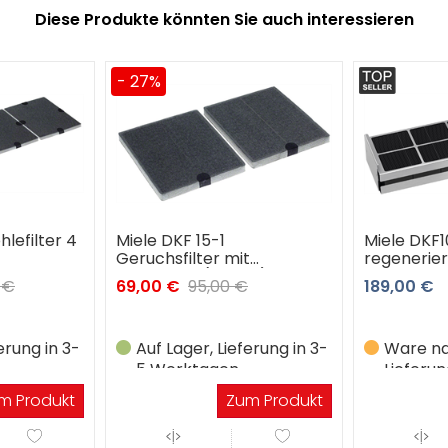
Diese Produkte könnten Sie auch interessieren
Miele DKF1000-R Kohlefilter
Miele DUU
t
regenerierbar
Umluft
k.)
189,00 €
339,00 €
erung in 3-
Ware nachbestellt,
Ware na
Lieferung in ca.14
Lieferun
Werktagen
Werkta
m Produkt
Zum Produkt