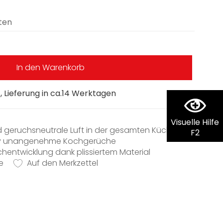
ten
In den Warenkorb
 Lieferung in ca.14 Werktagen
Visuelle Hilfe
d geruchsneutrale Luft in der gesamten Küche
F2
ektiv unangenehme Kochgerüche
hentwicklung dank plissiertem Material
e
ller Filterwechsel
Auf den Merkzettel