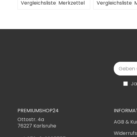
ttel
Vergleichsliste
Merkzettel
Vergleichsliste
M
Ja
PREMIUMSHOP24
INFORMA
Ottostr. 4a
AGB & Ku
76227 Karlsruhe
Widerruf