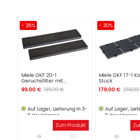
- 30%
- 27%
Miele DKF 17-1 Kohlefilter 4
Miele DKF 15-1
Stück
Geruchsfilter mi
Aktivkohle (2 Stc
179,00 €
259,00 €
69,00 €
95,00 €
in 3-
Auf Lager, Lieferung in 3-
Auf Lager, Lief
5 Werktagen
5 Werktagen
dukt
Zum Produkt
Zu