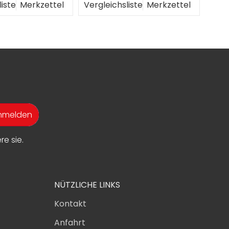
liste
Merkzettel
Vergleichsliste
Merkzettel
Verg
anmelden
e sie.
NÜTZLICHE LINKS
Kontakt
Anfahrt