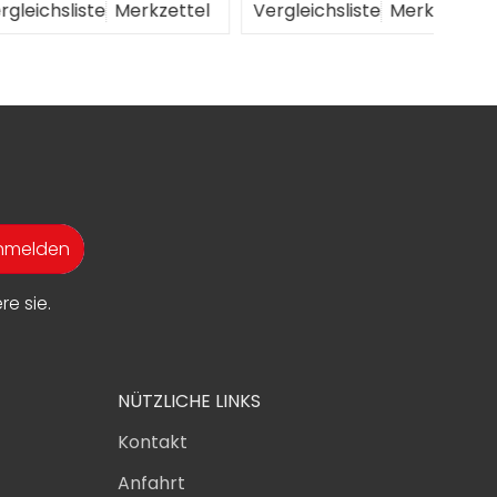
liste
Merkzettel
Vergleichsliste
Merkzettel
Verg
anmelden
e sie.
NÜTZLICHE LINKS
Kontakt
Anfahrt