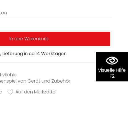
ten
In den Warenkorb
 Lieferung in ca.14 Werktagen
Visuelle Hilfe
tivkohle
F2
enspiel von Gerät und Zubehör
e
Auf den Merkzettel