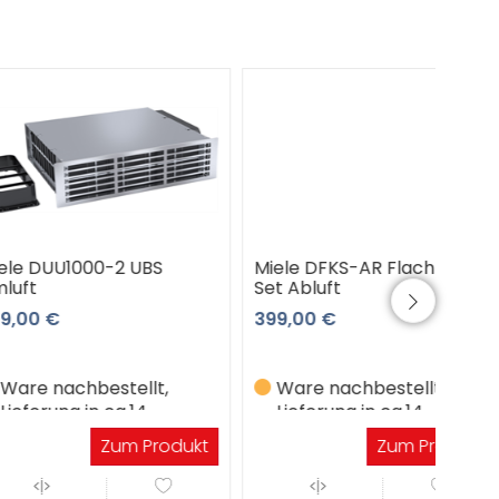
1000-2 UBS
Miele DFKS-AR Flachkanal-
Miel
Set Abluft
Mau
399,00 €
239
chbestellt,
Ware nachbestellt,
W
g in ca.14
Lieferung in ca.14
Li
gen
Werktagen
W
Zum Produkt
Zum Produkt