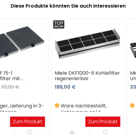
Diese Produkte könnten Sie auch interessieren
Miele DKF1000-R Kohlefilter
Miele DUU
t
regenerierbar
Umluft
k.)
189,00 €
339,00 €
erung in 3-
Ware nachbestellt,
Ware na
Lieferung in ca.14
Lieferun
Werktagen
Werkta
m Produkt
Zum Produkt