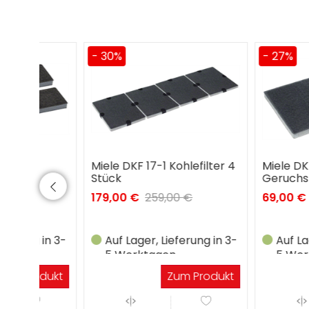
- 30%
- 27%
Miele DKF 17-1 Kohlefilter 4
Miele DKF 15-1
Stück
Geruchsfilter mi
Aktivkohle (2 Stc
179,00 €
259,00 €
69,00 €
95,00 €
in 3-
Auf Lager, Lieferung in 3-
Auf Lager, Lief
5 Werktagen
5 Werktagen
dukt
Zum Produkt
Zu