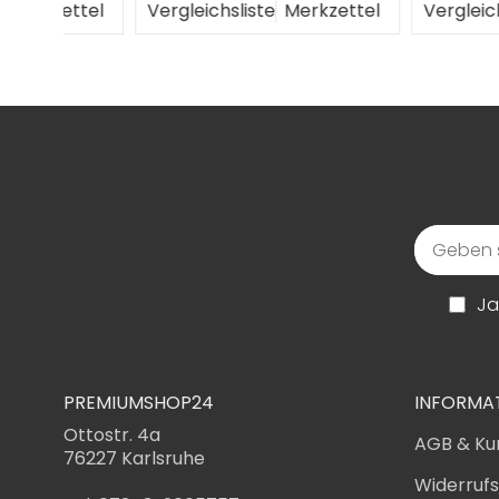
ttel
Vergleichsliste
Merkzettel
Vergleichsliste
M
Ja
PREMIUMSHOP24
INFORMA
Ottostr. 4a
AGB & Ku
76227 Karlsruhe
Widerruf