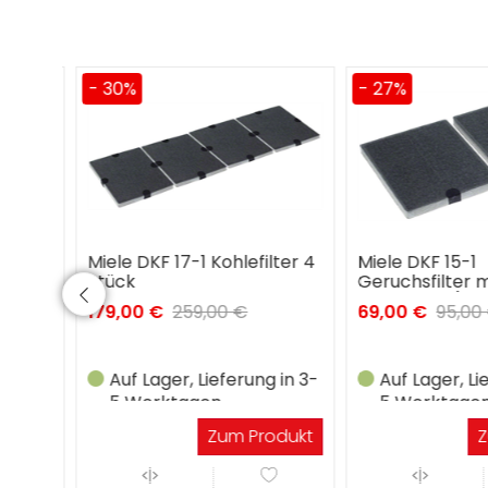
- 30%
- 27%
Miele DKF 17-1 Kohlefilter 4
Miele DKF 15-1
Stück
Geruchsfilter mi
Aktivkohle (2 Stc
179,00 €
259,00 €
69,00 €
95,00 €
in 3-
Auf Lager, Lieferung in 3-
Auf Lager, Lief
5 Werktagen
5 Werktagen
dukt
Zum Produkt
Zu