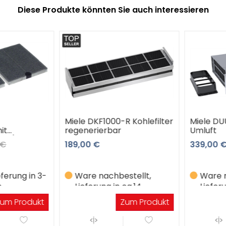
Diese Produkte könnten Sie auch interessieren
Miele DKF1000-R Kohlefilter
Miele DUU
t
regenerierbar
Umluft
k.)
189,00 €
339,00 €
erung in 3-
Ware nachbestellt,
Ware na
Lieferung in ca.14
Lieferun
Werktagen
Werkta
m Produkt
Zum Produkt