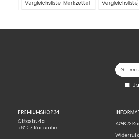
ttel
Vergleichsliste
Merkzettel
Vergleichsliste
M
Ja
PREMIUMSHOP24
INFORMA
Ottostr. 4a
AGB & Ku
76227 Karlsruhe
Widerruf