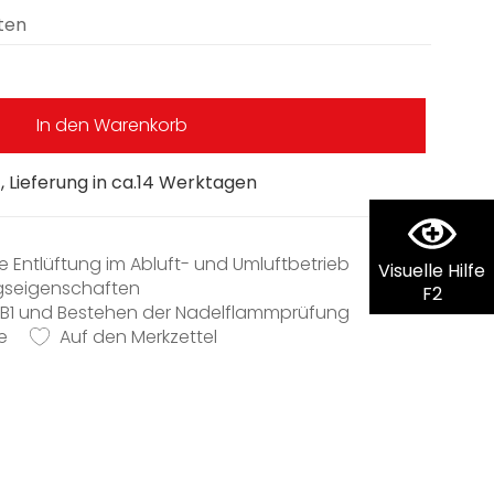
ten
In den Warenkorb
 Lieferung in ca.14 Werktagen
e Entlüftung im Abluft- und Umluftbetrieb
Visuelle Hilfe
gseigenschaften
F2
 B1 und Bestehen der Nadelflammprüfung
e
toff, schwer entflammbar
Auf den Merkzettel
 Länge