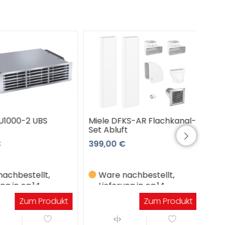
1000-2 UBS
Miele DFKS-AR Flachkanal-
Miel
Set Abluft
Mau
399,00 €
239
chbestellt,
Ware nachbestellt,
W
g in ca.14
Lieferung in ca.14
Li
gen
Werktagen
W
Zum Produkt
Zum Produkt