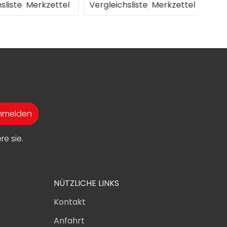
liste
Merkzettel
Vergleichsliste
Merkzettel
Verg
anmelden
e sie.
NÜTZLICHE LINKS
Kontakt
Anfahrt