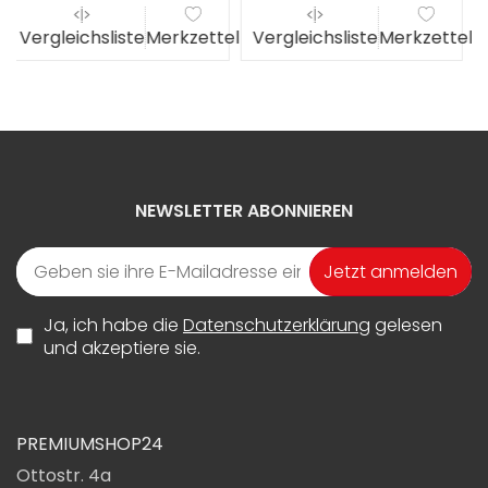
el
Vergleichsliste
Merkzettel
Vergleichsliste
Merkzettel
NEWSLETTER ABONNIEREN
Jetzt anmelden
Ja, ich habe die
Datenschutzerklärung
gelesen
und akzeptiere sie.
PREMIUMSHOP24
Ottostr. 4a