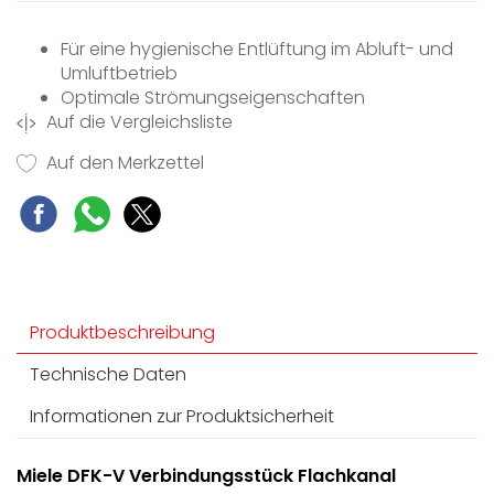
Für eine hygienische Entlüftung im Abluft- und
Umluftbetrieb
Optimale Strömungseigenschaften
Auf die Vergleichsliste
Brandschutzklasse B1 und Bestehen der
Nadelflammprüfung
Auf den Merkzettel
Aus weißem Kunststoff, schwer entflammbar
Verbinder für gerade Flachkanalteile
Produktbeschreibung
Technische Daten
Informationen zur Produktsicherheit
Miele DFK-V Verbindungsstück Flachkanal