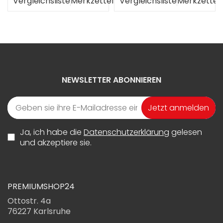
el
Vergleichsliste
Merkzettel
Vergleichsliste
Merkzettel
NEWSLETTER ABONNIEREN
Jetzt anmelden
Ja, ich habe die
Datenschutzerklärung
gelesen
und akzeptiere sie.
PREMIUMSHOP24
Ottostr. 4a
76227 Karlsruhe