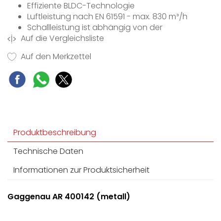
Effiziente BLDC-Technologie
Luftleistung nach EN 61591 - max. 830 m³/h
Schallleistung ist abhängig von der
Auf die Vergleichsliste
Einbausituation
Leistungswerte sind abhängig vom motorlosen
Auf den Merkzettel
Gerät
Produktbeschreibung
Technische Daten
Informationen zur Produktsicherheit
Gaggenau AR 400142 (metall)