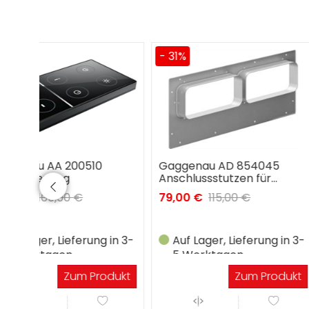
- 31%
- 28%
Gaggenau AD 854045
Gaggenau AA 20
Anschlussstutzen für
Aktivkohlefilter
Flachkanal 2x NW150
79,00 €
115,00 €
79,00 €
110,00 
in 3-
Auf Lager, Lieferung in 3-
Auf Lager, Lief
5 Werktagen
5 Werktagen
dukt
Zum Produkt
Zu