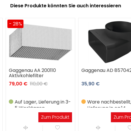
Diese Produkte könnten Sie auch interessieren
0110
Gaggenau AD 857042
Gaggenau
€
35,90 €
35,90 €
erung in 3-
Ware nachbestellt,
Ware na
Lieferung in ca.14
Lieferun
Werktagen
Werkta
m Produkt
Zum Produkt