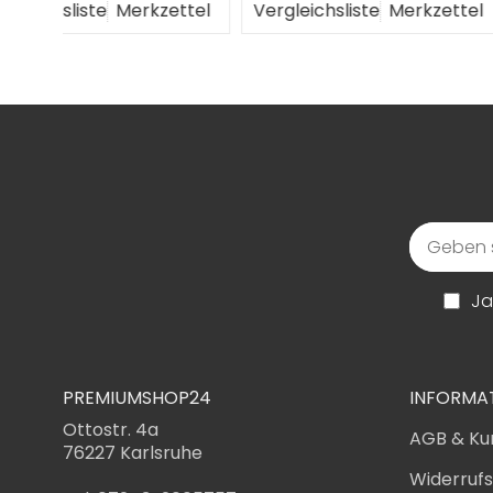
ttel
Vergleichsliste
Merkzettel
Vergleichsliste
M
Ja
PREMIUMSHOP24
INFORMA
Ottostr. 4a
AGB & Ku
76227 Karlsruhe
Widerruf