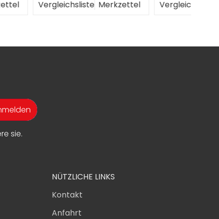
liste
Merkzettel
Vergleichsliste
Merkzettel
Verg
anmelden
e sie.
NÜTZLICHE LINKS
Kontakt
Anfahrt