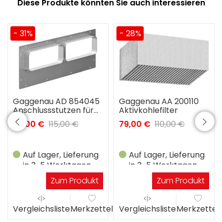
Diese Produkte könnten Sie auch interessieren
- 31%
- 28%
Gaggenau AD 854045
Gaggenau AA 200110
Anschlussstutzen für
Aktivkohlefilter
Flachkanal 2x NW150
79,00 €
115,00 €
79,00 €
110,00 €
Auf Lager, Lieferung
Auf Lager, Lieferung
in 3-5 Werktagen
in 3-5 Werktagen
Zum Produkt
Zum Produkt
el
Vergleichsliste
Merkzettel
Vergleichsliste
Merkzettel