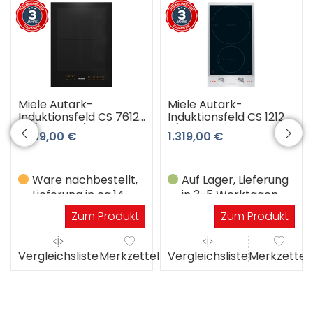
Miele Autark-
Miele Autark-
Induktionsfeld CS 7612
Induktionsfeld CS 1212-1
FL (schwarz) 3 Jahre
I (schwarz-edelstahl)
1.389,00 €
1.319,00 €
Premiumshop
3 Jahre Premiumshop
Garantie
Garantie
Ware nachbestellt,
Auf Lager, Lieferung
Lieferung in ca.14
in 3-5 Werktagen
Werktagen
Zum Produkt
Zum Produkt
el
Vergleichsliste
Merkzettel
Vergleichsliste
Merkzettel