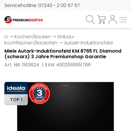
Servicehotline: 07243 - 2 00 57 57
Kochen/Backen
Einbau-
Kochflächen/Backöfen
Autark-Induktionsfeld
Miele Autark-Induktionsfeld KM 8765 FL Diamond
(schwarz) 3 Jahre Premiumshop Garantie
Art. NR: 1163824
EAN: 4002516951766
TOP 1