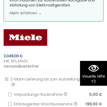
Informationen zur kostenlosen Rückgabe und
Abholung von Elektroaltgeräten.
Mehr erfahren →
2.049,00 €
inkl. 19% MwSt.
Versandkostenfrei
Visuelle Hilfe
2-Mann Lieferung bis zum Aufstellungsort
0,00 €
F2
Verpackungs-Rücknahme
0,00 €
Einbaugeräte-Anschlussservice
199,00 €