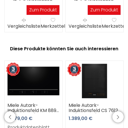
in 3-5 Werktagen
in 3-5 Werktagen
Zum Produkt
Zum Produkt
el
Vergleichsliste
Merkzettel
Vergleichsliste
Merkzettel
Diese Produkte könnten Sie auch interessieren
Miele Autark-
Miele Autark-
Induktionsfeld KM 8895
Induktionsfeld CS 7612
FL (schwarz) 3 Jahre
FL (schwarz) 3 Jahre
3.779,00 €
1.389,00 €
Premiumshop
Premiumshop
Garantie
Garantie
Produktdatenblatt