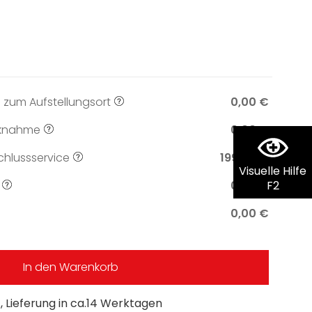
 zum Aufstellungsort
0,00 €
knahme
0,00 €
hlussservice
199,00 €
Visuelle Hilfe
0,00 €
F2
0,00 €
In den Warenkorb
 Lieferung in ca.14 Werktagen