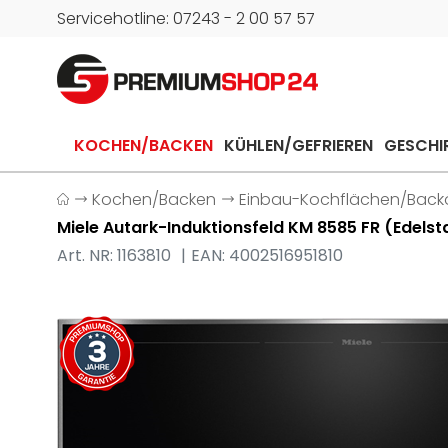
Servicehotline: 07243 - 2 00 57 57
KOCHEN/BACKEN
KÜHLEN/GEFRIEREN
GESCHI
Kochen/Backen
Einbau-Kochflächen/Back
Miele Autark-Induktionsfeld KM 8585 FR (Edels
Art. NR: 1163810
EAN: 4002516951810