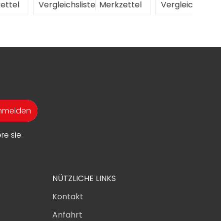
liste
Merkzettel
Vergleichsliste
Merkzettel
Verg
anmelden
e sie.
NÜTZLICHE LINKS
Kontakt
Anfahrt