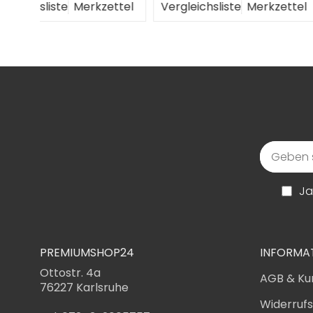
ttel
Vergleichsliste
Merkzettel
Vergleichsliste
M
Ja
PREMIUMSHOP24
INFORMA
Ottostr. 4a
AGB & Ku
76227 Karlsruhe
Widerruf