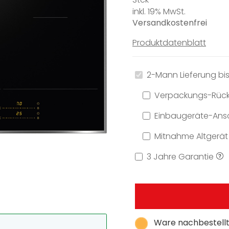
inkl. 19% MwSt.
Versandkostenfrei
Produktdatenblatt
2-Mann Lieferung bis
Verpackungs-Rüc
Einbaugeräte-Ansc
Mitnahme Altgerät
3 Jahre Garantie
Ware nachbestellt,