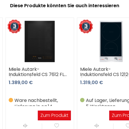
Diese Produkte könnten Sie auch interessieren
Miele Autark-
Miele Auta
 7612 FL
Induktionsfeld CS 1212-1 I
Induktions
re
(schwarz-edelstahl) 3
(schwarz)
1.319,00 €
2.767,00 
rantie
Jahre Premiumshop
Premiumsh
Garantie
Produktda
ellt,
Auf Lager, Lieferung in 3-
Ware na
.14
5 Werktagen
Lieferun
Werkta
m Produkt
Zum Produkt