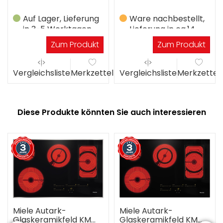
Auf Lager, Lieferung
Ware nachbestellt,
in 3-5 Werktagen
Lieferung in ca.14
Werktagen
Zum Produkt
Zum Produkt
el
Vergleichsliste
Merkzettel
Vergleichsliste
Merkzettel
Diese Produkte könnten Sie auch interessieren
Miele Autark-
Miele Autark-
Glaskeramikfeld KM
Glaskeramikfeld KM