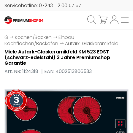
Servicehotline: 07243 - 2 00 57 57
Kochen/Backen
Einbau-
Kochflächen/Backöfen
Autark-Glaskeramikfeld
Miele Autark-Glaskeramikfeld KM 523 EDST
(schwarz-edelstahl) 3 Jahre Premiumshop
Garantie
Art. NR: 1124318
EAN: 4002513806533