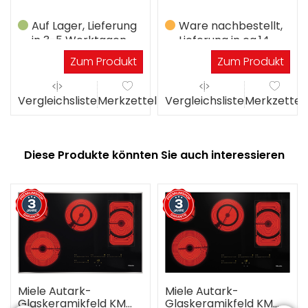
Auf Lager, Lieferung
Ware nachbestellt,
in 3-5 Werktagen
Lieferung in ca.14
Werktagen
Zum Produkt
Zum Produkt
el
Vergleichsliste
Merkzettel
Vergleichsliste
Merkzettel
Diese Produkte könnten Sie auch interessieren
Miele Autark-
Miele Autark-
Glaskeramikfeld KM
Glaskeramikfeld KM