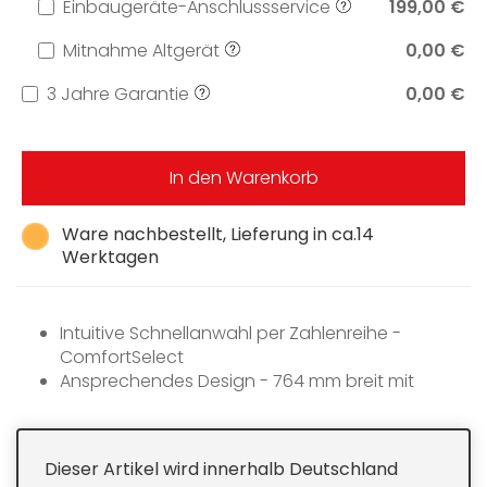
Einbaugeräte-Anschlussservice
199,00 €
Mitnahme Altgerät
0,00 €
3 Jahre Garantie
0,00 €
In den Warenkorb
Ware nachbestellt, Lieferung in ca.14
Werktagen
Intuitive Schnellanwahl per Zahlenreihe -
ComfortSelect
Ansprechendes Design - 764 mm breit mit
umlaufendem Rahmen
Unübertroffen schnell - 1 ExtraSpeed-Kochzone
Kommunikation mit der Haube -
Dieser Artikel wird innerhalb Deutschland
Automatikfunktion Con@ctivity 2.0