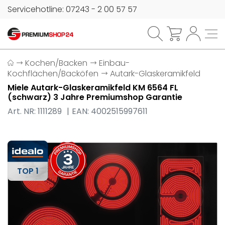
Servicehotline: 07243 - 2 00 57 57
Kochen/Backen
Einbau-
Kochflächen/Backöfen
Autark-Glaskeramikfeld
Miele Autark-Glaskeramikfeld KM 6564 FL
(schwarz) 3 Jahre Premiumshop Garantie
Art. NR: 1111289
EAN: 4002515997611
TOP 1