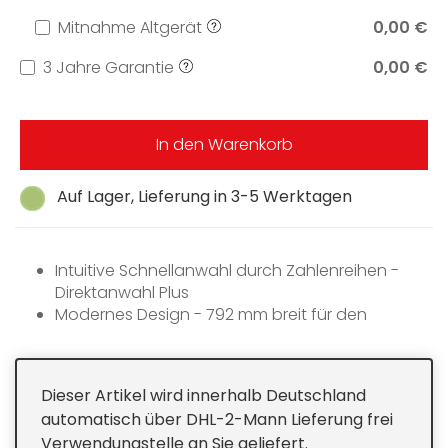
Mitnahme Altgerät
0,00 €
3 Jahre Garantie
0,00 €
In den Warenkorb
Auf Lager, Lieferung in 3-5 Werktagen
Intuitive Schnellanwahl durch Zahlenreihen -
Direktanwahl Plus
Modernes Design - 792 mm breit für den
flächenbündigen Einbau
Besonders flexibel - 4 Kochzonen inkl 1 Bräter/2
Variozonen
Dieser Artikel wird innerhalb Deutschland
Unübertroffen schnell - 1 ExtraSpeed-Kochzone
automatisch über DHL-2-Mann Lieferung frei
Kommunikation mit der Haube -
Verwendungstelle an Sie geliefert.
Automatikfunktion Con@ctivity 2.0