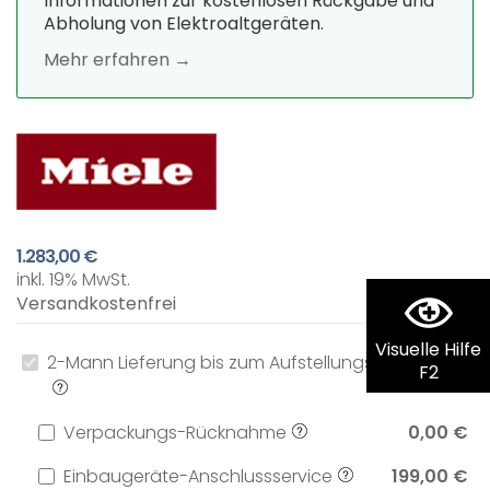
Informationen zur kostenlosen Rückgabe und
Abholung von Elektroaltgeräten.
Mehr erfahren →
1.283,00 €
inkl. 19% MwSt.
Versandkostenfrei
Visuelle Hilfe
2-Mann Lieferung bis zum Aufstellungsort
0,00 €
F2
Verpackungs-Rücknahme
0,00 €
Einbaugeräte-Anschlussservice
199,00 €