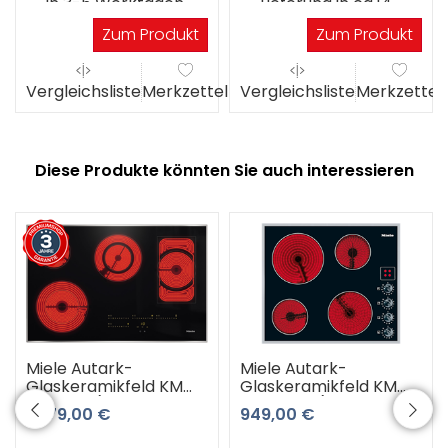
in 3-5 Werktagen
Lieferung in ca.14
Werktagen
Zum Produkt
Zum Produkt
el
Vergleichsliste
Merkzettel
Vergleichsliste
Merkzettel
Diese Produkte könnten Sie auch interessieren
Miele Autark-
Miele Autark-
Glaskeramikfeld KM
Glaskeramikfeld KM
6564 FR (schwarz-
520 EDST (schwarz-
1.479,00 €
949,00 €
edelstahl) 3 Jahre
edelstahl)
Premiumshop