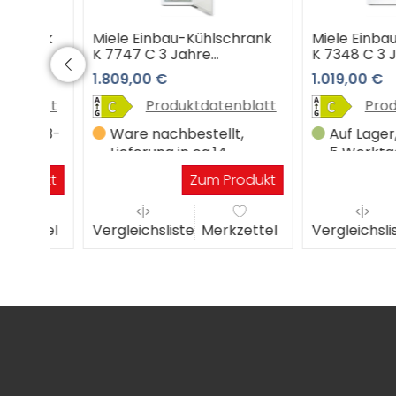
ank
Miele Einbau-Kühlschrank
Miele Einbau-Kü
K 7747 C 3 Jahre
K 7348 C 3 Jahr
e
Premiumshop Garantie
Premiumshop Ga
1.809,00 €
1.019,00 €
latt
Produktdatenblatt
Produktd
in 3-
Ware nachbestellt,
Auf Lager, Lief
Lieferung in ca.14
5 Werktagen
Werktagen
dukt
Zum Produkt
Zu
ttel
Vergleichsliste
Merkzettel
Vergleichsliste
M