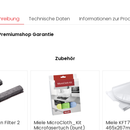
hreibung
Technische Daten
Informationen zur Prod
e Premiumshop Garantie
Zubehör
n Filter 2
Miele MicroCloth_Kit
Miele KFT
Microfasertuch (bunt)
465x267