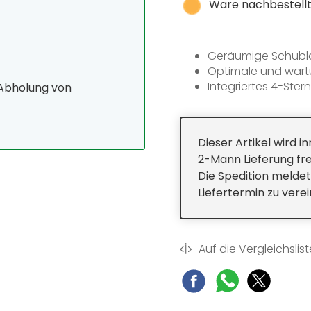
Ware nachbestellt,
Geräumige Schublad
Optimale und wart
Integriertes 4-Ster
 Abholung von
Reinigung der Türa
Dieser Artikel wird 
2-Mann Lieferung fre
Die Spedition meldet
Liefertermin zu vere
Auf die Vergleichslist