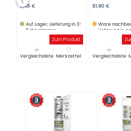
8,45 €
51,90 €
Auf Lager, Lieferung in 3-
Ware nachbest
5 Werktagen
Lieferung in ca
Werktagen
Zum Produkt
Zu
Vergleichsliste
Merkzettel
Vergleichsliste
M