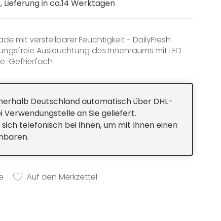
 Lieferung in ca.14 Werktagen
e mit verstellbarer Feuchtigkeit - DailyFresh
ungsfreie Ausleuchtung des Innenraums mit LED
ne-Gefrierfach
bsteller im Geschirrspüler - ComfortClean
innerhalb Deutschland automatisch über DHL-
i Verwendungstelle an Sie geliefert.
 sich telefonisch bei Ihnen, um mit Ihnen einen
inbaren.
e
Auf den Merkzettel