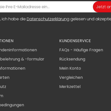
Jetzt 
, ich habe die
Datenschutzerklärung
gelesen und akzeptier
TIONEN
KUNDENSERVICE
ndeninformationen
FAQs - Häufige Fragen
sbelehrung & -formular
Rücksendung
nformationen
Mein Konto
arten
Vergleichen
utz
Merkzettel
um
bedingungen