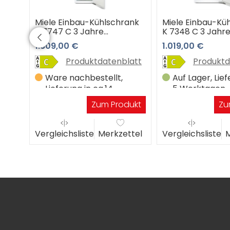
ank
Miele Einbau-Kühlschrank
Miele Einbau-Kü
K 7747 C 3 Jahre
K 7348 C 3 Jahr
e
Premiumshop Garantie
Premiumshop Ga
1.809,00 €
1.019,00 €
latt
Produktdatenblatt
Produktd
in 3-
Ware nachbestellt,
Auf Lager, Lief
Lieferung in ca.14
5 Werktagen
Werktagen
dukt
Zum Produkt
Zu
ttel
Vergleichsliste
Merkzettel
Vergleichsliste
M