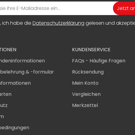
Jetzt 
, ich habe die
Datenschutzerklärung
gelesen und akzeptier
TIONEN
KUNDENSERVICE
ndeninformationen
FAQs - Häufige Fragen
sbelehrung & -formular
Rücksendung
nformationen
Mein Konto
arten
Vergleichen
utz
Merkzettel
um
bedingungen