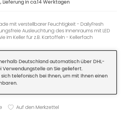
 Lieferung in ca.14 Werktagen
e mit verstellbarer Feuchtigkeit - DailyFresh
ungsfreie Ausleuchtung des Innenraums mit LED
e im Keller für z.B. Kartoffeln - Kellerfach
ne-Gefrierfach
bsteller im Geschirrspüler - ComfortClean
innerhalb Deutschland automatisch über DHL-
i Verwendungstelle an Sie geliefert.
 sich telefonisch bei Ihnen, um mit Ihnen einen
inbaren.
e
Auf den Merkzettel