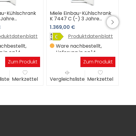
bau-Kühlschrank
Miele Einbau-Kühlschrank
Miel
 Jahre
K 7447 C (-) 3 Jahre
K 74
op Garantie
Premiumshop Garantie
Pre
€
1.369,00 €
1.11
oduktdatenblatt
Produktdatenblatt
chbestellt,
Ware nachbestellt,
W
g in ca.14
Lieferung in ca.14
Li
gen
Werktagen
W
Zum Produkt
Zum Produkt
liste
Merkzettel
Vergleichsliste
Merkzettel
Verg