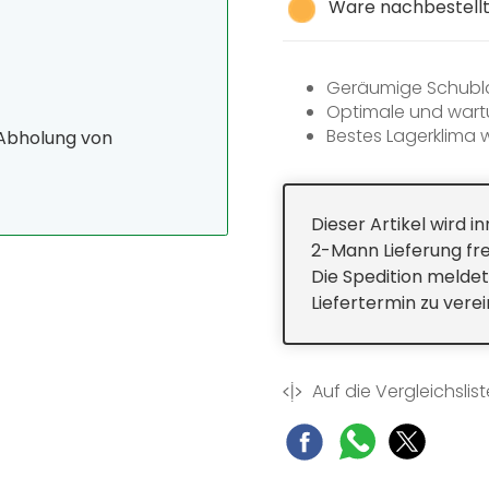
Ware nachbestellt,
Geräumige Schublad
Optimale und wart
Bestes Lagerklima wi
 Abholung von
Integriertes 4-Ster
Reinigung der Türa
Dieser Artikel wird 
2-Mann Lieferung fre
Die Spedition meldet
Liefertermin zu vere
Auf die Vergleichslist