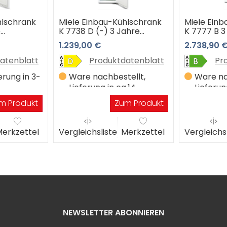
hlschrank
Miele Einbau-Kühlschrank
Miele Ein
e
K 7738 D (-) 3 Jahre
K 7777 B 3
rantie
Premiumshop Garantie
Premiumsh
1.239,00 €
2.738,90 
atenblatt
Produktdatenblatt
Pr
erung in 3-
Ware nachbestellt,
Ware na
Lieferung in ca.14
Lieferun
Werktagen
Werkta
m Produkt
Zum Produkt
erkzettel
Vergleichsliste
Merkzettel
Vergleichs
NEWSLETTER ABONNIEREN