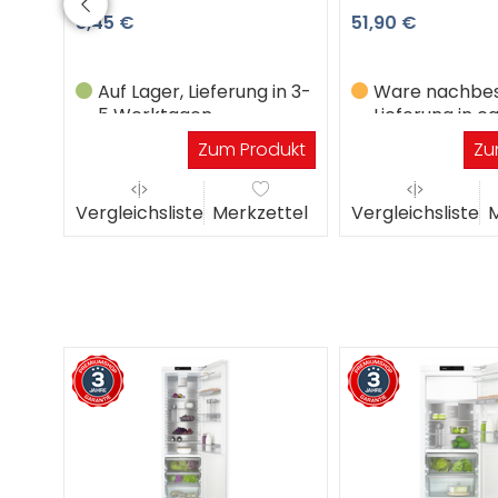
8,45 €
51,90 €
Auf Lager, Lieferung in 3-
Ware nachbest
5 Werktagen
Lieferung in ca
Werktagen
Zum Produkt
Zu
Vergleichsliste
Merkzettel
Vergleichsliste
M