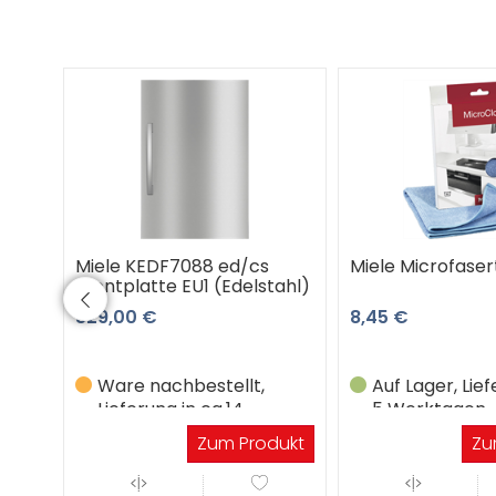
Miele KEDF7088 ed/cs
Miele Microfase
Frontplatte EU1 (Edelstahl)
329,00 €
8,45 €
Ware nachbestellt,
Auf Lager, Lief
Lieferung in ca.14
5 Werktagen
Werktagen
Zum Produkt
Zu