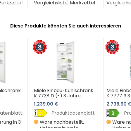
erkzettel
Vergleichsliste
Merkzettel
Vergleichs
Diese Produkte könnten Sie auch interessieren
hlschrank
Miele Einbau-Kühlschrank
Miele Ein
e
K 7738 D (-) 3 Jahre
K 7777 B 3
rantie
Premiumshop Garantie
Premiumsh
1.239,00 €
2.738,90 
atenblatt
Produktdatenblatt
Pr
erung in 3-
Ware nachbestellt,
Ware na
Lieferung in ca.14
Lieferun