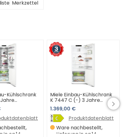
liste
Merkzettel
bau-Kühlschrank
Miele Einbau-Kühlschrank
Miel
 Jahre
K 7447 C (-) 3 Jahre
K 74
op Garantie
Premiumshop Garantie
Pre
€
1.369,00 €
1.11
oduktdatenblatt
Produktdatenblatt
chbestellt,
Ware nachbestellt,
W
g in ca.14
Lieferung in ca.14
Li