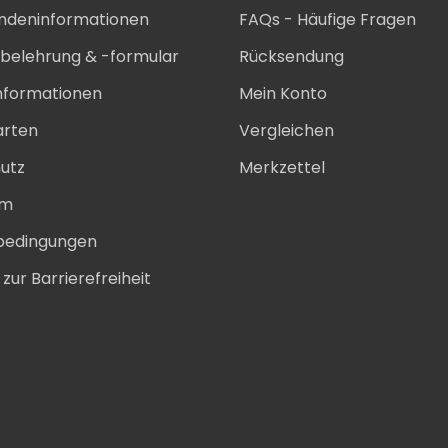
ndeninformationen
FAQs - Häufige Fragen
sbelehrung & -formular
Rücksendung
nformationen
Mein Konto
arten
Vergleichen
utz
Merkzettel
um
bedingungen
zur Barrierefreiheit