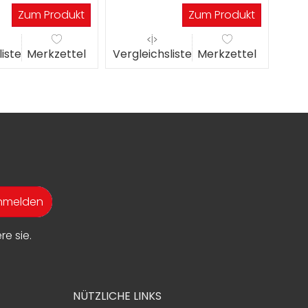
gen
Werktagen
W
Zum Produkt
Zum Produkt
liste
Merkzettel
Vergleichsliste
Merkzettel
Verg
anmelden
e sie.
NÜTZLICHE LINKS