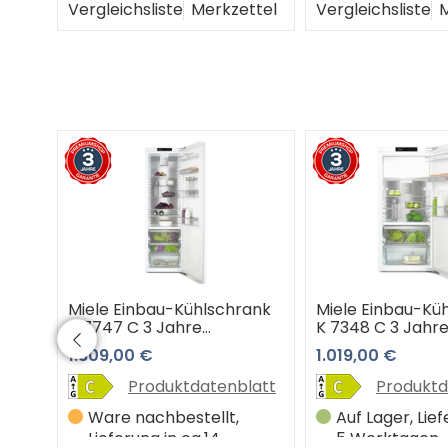
Vergleichsliste
Merkzettel
Vergleichsliste
M
ank
Miele Einbau-Kühlschrank
Miele Einbau-Kü
K 7747 C 3 Jahre
K 7348 C 3 Jahr
e
Premiumshop Garantie
Premiumshop Ga
1.809,00 €
1.019,00 €
latt
Produktdatenblatt
Produktd
in 3-
Ware nachbestellt,
Auf Lager, Lief
Lieferung in ca.14
5 Werktagen