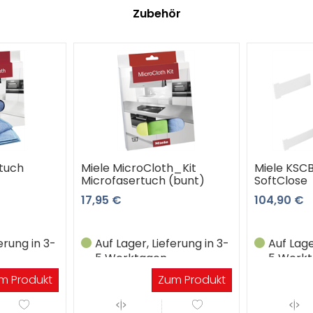
Zubehör
rtuch
Miele MicroCloth_Kit
Miele KSC
Microfasertuch (bunt)
SoftClose
17,95 €
104,90 €
erung in 3-
Auf Lager, Lieferung in 3-
Auf Lage
5 Werktagen
5 Werk
m Produkt
Zum Produkt