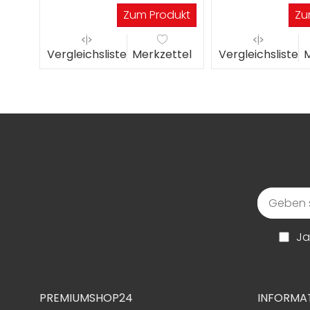
Werktagen
dukt
Zum Produkt
Zu
ttel
Vergleichsliste
Merkzettel
Vergleichsliste
M
Ja
PREMIUMSHOP24
INFORMA