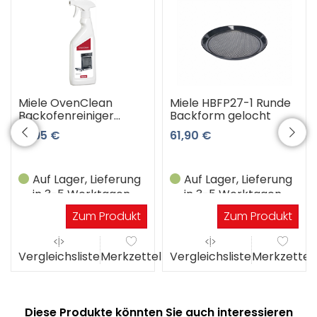
Miele OvenClean
Miele HBFP27-1 Runde
Backofenreiniger
Backform gelocht
de,fr,nl,sl,h
14,95 €
61,90 €
Auf Lager, Lieferung
Auf Lager, Lieferung
in 3-5 Werktagen
in 3-5 Werktagen
Zum Produkt
Zum Produkt
el
Vergleichsliste
Merkzettel
Vergleichsliste
Merkzettel
Diese Produkte könnten Sie auch interessieren