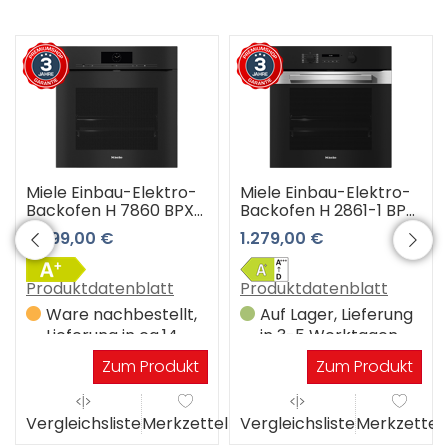
Miele Einbau-Elektro-
Miele Einbau-Elektro-
Backofen H 7860 BPX
Backofen H 2861-1 BP
obsw
edcs 125 Edition
3.999,00 €
1.279,00 €
(obsidianschwarz) 3
(Edelstahl/CleanSteel)
Jahre Premiumshop
3 Jahre Premiumshop
Garantie
Garantie
Produktdatenblatt
Produktdatenblatt
Ware nachbestellt,
Auf Lager, Lieferung
Lieferung in ca.14
in 3-5 Werktagen
Werktagen
Zum Produkt
Zum Produkt
el
Vergleichsliste
Merkzettel
Vergleichsliste
Merkzettel