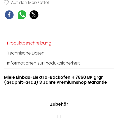
Auf den Merkzettel
- Klimagaren
Kein Übergaren von Lebensmitteln -
TasteControl
Produktbeschreibung
Technische Daten
Informationen zur Produktsicherheit
Miele Einbau-Elektro-Backofen H 7860 BP grgr
(Graphit-Grau) 3 Jahre Premiumshop Garantie
Zubehör