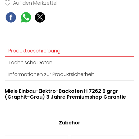
Auf den Merkzettel
Viel Platz und Flexibilität - 76 l Garraumvolumen
auf 5 Ebenen
Leichte Bedienung auf allen Ebenen - FlexiClip-
Vollauszug
Produktbeschreibung
Technische Daten
Informationen zur Produktsicherheit
Miele Einbau-Elektro-Backofen H 7262 B grgr
(Graphit-Grau) 3 Jahre Premiumshop Garantie
Zubehör