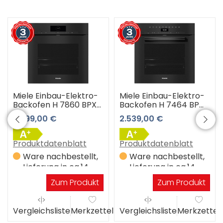
Miele Einbau-Elektro-
Miele Einbau-Elektro-
Backofen H 7860 BPX
Backofen H 7464 BP
obsw
obsw
3.999,00 €
2.539,00 €
(obsidianschwarz) 3
(obsidianschwarz) 3
Jahre Premiumshop
Jahre Premiumshop
Garantie
Garantie
Produktdatenblatt
Produktdatenblatt
Ware nachbestellt,
Ware nachbestellt,
Lieferung in ca.14
Lieferung in ca.14
Werktagen
Werktagen
Zum Produkt
Zum Produkt
el
Vergleichsliste
Merkzettel
Vergleichsliste
Merkzettel