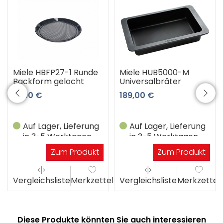
Miele HBFP27-1 Runde
Miele HUB5000-M
Backform gelocht
Universalbräter
61,90 €
189,00 €
Auf Lager, Lieferung
Auf Lager, Lieferung
in 3-5 Werktagen
in 3-5 Werktagen
Zum Produkt
Zum Produkt
el
Vergleichsliste
Merkzettel
Vergleichsliste
Merkzettel
Diese Produkte könnten Sie auch interessieren