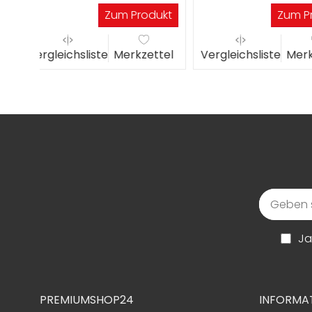
Werktagen
dukt
Zum Produkt
Zu
ttel
Vergleichsliste
Merkzettel
Vergleichsliste
M
Ja
PREMIUMSHOP24
INFORMA