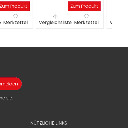
gen
Werktagen
W
Zum Produkt
Zum Produkt
liste
Merkzettel
Vergleichsliste
Merkzettel
Verg
anmelden
e sie.
NÜTZLICHE LINKS