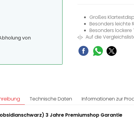
Großes Klartextdis
Besonders leichte 
Besonders lockere 
Auf die Vergleichslist
Kein Übergaren von
 Abholung von
Per WLAN vernetzb
hreibung
Technische Daten
Informationen zur Prod
 (obsidianschwarz) 3 Jahre Premiumshop Garantie