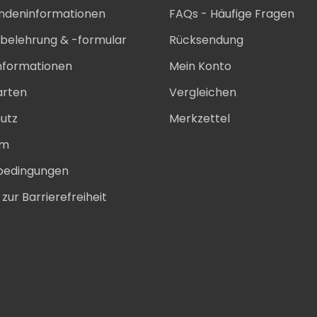
ndeninformationen
FAQs - Häufige Fragen
sbelehrung & -formular
Rücksendung
nformationen
Mein Konto
arten
Vergleichen
utz
Merkzettel
um
bedingungen
zur Barrierefreiheit