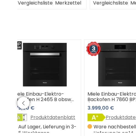
ttel
Vergleichsliste
Merkzettel
Vergleichsliste
M
Miele Einbau-Elektro-
Miele Einbau-Ele
sw
Backofen H 7860 BPX obsw
Backofen H 2861
rz)
(obsidianschwarz) 3 Jahre
125 Edition
3.999,00 €
1.279,00 €
Premiumshop Garantie
(Edelstahl/Clean
Jahre Premiums
latt
Produktdatenblatt
Produktd
Garantie
in 3-
Ware nachbestellt,
Auf Lager, Lief
Lieferung in ca.14
5 Werktagen