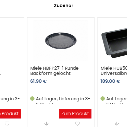
Zubehör
Runde
Miele HUB5000-M
Miele HUB
ht
Universalbräter
Universalb
189,00 €
249,90 €
erung in 3-
Auf Lager, Lieferung in 3-
Ware na
5 Werktagen
Lieferun
Werkta
m Produkt
Zum Produkt