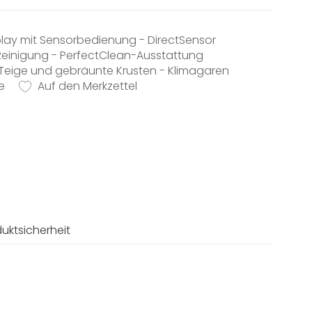
play mit Sensorbedienung - DirectSensor
Reinigung - PerfectClean-Ausstattung
Teige und gebräunte Krusten - Klimagaren
e
 Lebensmitteln - TasteControl
Auf den Merkzettel
ares Gerät - Miele@home
uktsicherheit