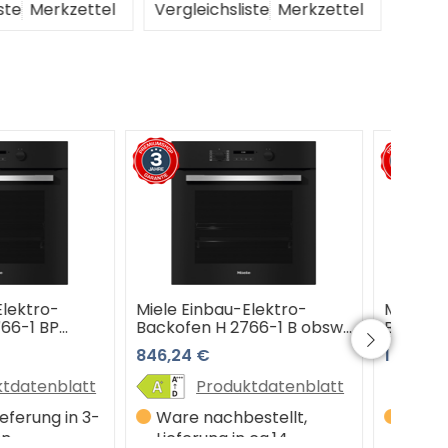
liste
Merkzettel
Vergleichsliste
Merkzettel
Verg
au-Elektro-
Miele Einbau-Elektro-
Miel
H 2766-1 B obsw
Backofen H 7264 BP edcs
Back
(Edelstahl) 3 Jahre
(obs
1.999,00 €
1.69
chwarz) 3 Jahre
Premiumshop Garantie
Pre
op Garantie
oduktdatenblatt
Produktdatenblatt
chbestellt,
Ware nachbestellt,
W
g in ca.14
Lieferung in ca.14
Li