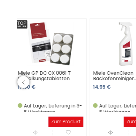
Miele OvenClean
Miele HBFP27-1 
Backofenreiniger
Backform geloc
de,fr,nl,sl,h
14,95 €
61,90 €
in 3-
Auf Lager, Lieferung in 3-
Auf Lager, Lief
5 Werktagen
5 Werktagen
dukt
Zum Produkt
Zu