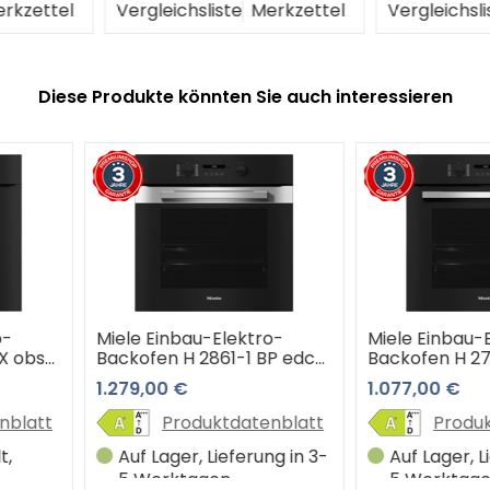
erkzettel
Vergleichsliste
Merkzettel
Vergleichs
Diese Produkte könnten Sie auch interessieren
ktro-
Miele Einbau-Elektro-
Miele Einb
-1 BP edcs
Backofen H 2766-1 BP
Backofen 
obsw 125 Edition
125 Edition
1.077,00 €
846,24 €
Steel) 3
(obsidianschwarz) 3 Jahre
(obsidians
hop
Premiumshop Garantie
Premiumsh
atenblatt
Produktdatenblatt
Pr
erung in 3-
Auf Lager, Lieferung in 3-
Ware na
5 Werktagen
Lieferun