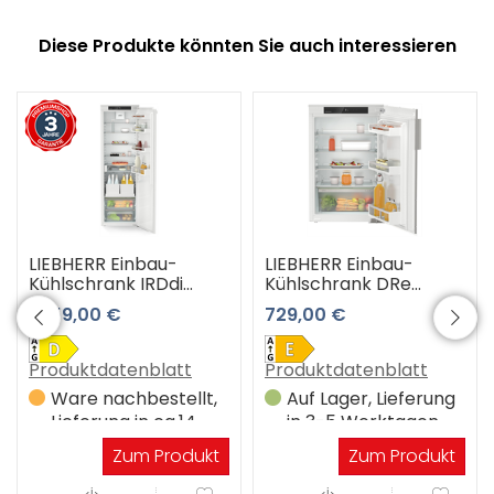
Diese Produkte könnten Sie auch interessieren
LIEBHERR Einbau-
LIEBHERR Einbau-
Kühlschrank IRDdi
Kühlschrank DRe
5120-22 3 Jahre
3900-22
1.359,00 €
729,00 €
Premiumshop
Garantie
Produktdatenblatt
Produktdatenblatt
Ware nachbestellt,
Auf Lager, Lieferung
Lieferung in ca.14
in 3-5 Werktagen
Werktagen
Zum Produkt
Zum Produkt