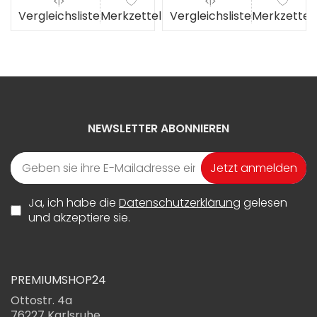
el
Vergleichsliste
Merkzettel
Vergleichsliste
Merkzettel
NEWSLETTER ABONNIEREN
Jetzt anmelden
Ja, ich habe die
Datenschutzerklärung
gelesen
und akzeptiere sie.
PREMIUMSHOP24
Ottostr. 4a
76227 Karlsruhe