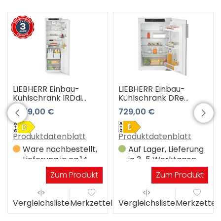
LIEBHERR Einbau-
LIEBHERR Einbau-
Kühlschrank IRDdi
Kühlschrank DRe
5120-22 3 Jahre
3900-22
1.359,00 €
729,00 €
Premiumshop
Garantie
Produktdatenblatt
Produktdatenblatt
Ware nachbestellt,
Auf Lager, Lieferung
Lieferung in ca.14
in 3-5 Werktagen
Werktagen
Zum Produkt
Zum Produkt
el
Vergleichsliste
Merkzettel
Vergleichsliste
Merkzettel