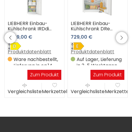
LIEBHERR Einbau-
LIEBHERR Einbau-
Kühlschrank IRDdi
Kühlschrank DRe
5120-22 3 Jahre
3900-22
1.359,00 €
729,00 €
Premiumshop
Garantie
Produktdatenblatt
Produktdatenblatt
Ware nachbestellt,
Auf Lager, Lieferung
Lieferung in ca.14
in 3-5 Werktagen
Werktagen
Zum Produkt
Zum Produkt
el
Vergleichsliste
Merkzettel
Vergleichsliste
Merkzettel