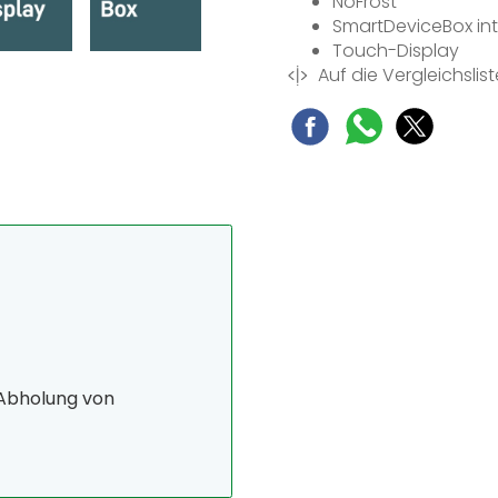
NoFrost
SmartDeviceBox int
Touch-Display
Auf die Vergleichslist
BLU Performance
Space Box
Frost Protect
Super Frost
Vario Space
 Abholung von