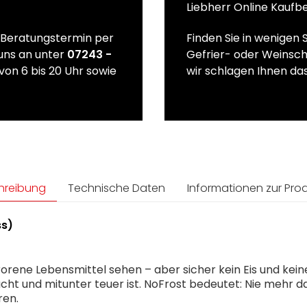
Liebherr Online Kaufb
n Beratungstermin per
Finden Sie in wenigen 
 uns an unter
07243 -
Gefrier- oder Weinsch
von 6 bis 20 Uhr sowie
wir schlagen Ihnen das
hreibung
Technische Daten
Informationen zur Prod
ss)
orene Lebensmittel sehen – aber sicher kein Eis und kein
ucht und mitunter teuer ist. NoFrost bedeutet: Nie mehr 
ren.