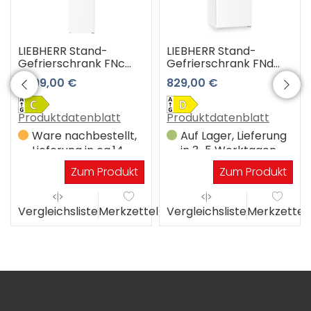
LIEBHERR Stand-
LIEBHERR Stand-
Gefrierschrank FNc
Gefrierschrank FNd
527i-22 3 Jahre
4234-20 Plus
1.499,00 €
829,00 €
Premiumshop
Garantie
Produktdatenblatt
Produktdatenblatt
Ware nachbestellt,
Auf Lager, Lieferung
Lieferung in ca.14
in 3-5 Werktagen
Werktagen
Zum Produkt
Zum Produkt
el
Vergleichsliste
Merkzettel
Vergleichsliste
Merkzettel