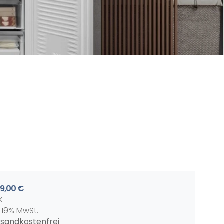
99,00 €
k
l. 19% MwSt.
sandkostenfrei