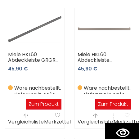
Miele HKL60
Miele HKL60
Abdeckleiste GRGR
Abdeckleiste
(Graphit-Grau)
pearlbeige
45,90 €
45,90 €
(Pearlbeige)
Ware nachbestellt,
Ware nachbestellt,
Lieferung in ca.14
Lieferung in ca.14
Werktagen
Werktagen
Zum Produkt
Zum Produkt
Vergleichsliste
Merkzettel
Vergleichsliste
Merkzette