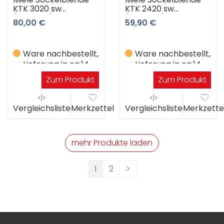
KTK 3020 sw
KTK 2420 sw
(schwarz)
(schwarz)
80,00 €
59,90 €
Ware nachbestellt,
Ware nachbestellt,
Lieferung in ca.14
Lieferung in ca.14
Werktagen
Werktagen
Zum Produkt
Zum Produkt
Vergleichsliste
Merkzettel
Vergleichsliste
Merkzette
mehr Produkte laden
1
2
>