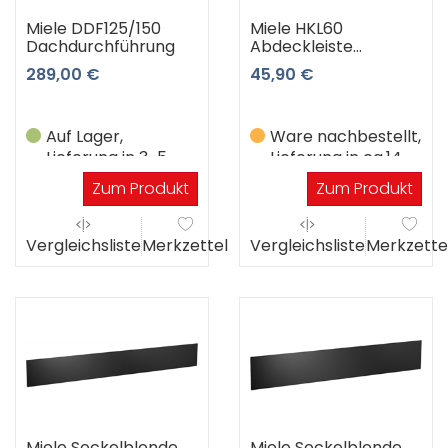
Miele DDF125/150
Miele HKL60
Dachdurchführung
Abdeckleiste
tiefschwarz
289,00 €
45,90 €
(Tiefschwarz)
Auf Lager,
Ware nachbestellt,
Lieferung in 3-5
Lieferung in ca.14
Werktagen
Werktagen
Zum Produkt
Zum Produkt
Vergleichsliste
Merkzettel
Vergleichsliste
Merkzette
Miele Sockelblende
Miele Sockelblende