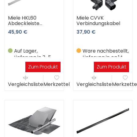
Miele HKL60
Miele CVVK
Abdeckleiste
Verbindungskabel
EDST/CLST
45,90 €
37,90 €
(Edelstahl)
Auf Lager,
Ware nachbestellt,
Lieferung in 3-5
Lieferung in ca.14
Werktagen
Werktagen
Zum Produkt
Zum Produkt
Vergleichsliste
Merkzettel
Vergleichsliste
Merkzette