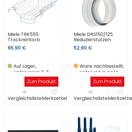
Miele TRK555
Miele DRS150/125
Trocknerkorb
Reduzierstutzen
65,90 €
52,90 €
Auf Lager,
Ware nachbestellt,
Lieferung in 3-5
Lieferung in ca.14
Werktagen
Werktagen
Zum Produkt
Zum Produkt
Vergleichsliste
Merkzettel
Vergleichsliste
Merkzette