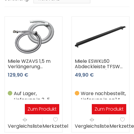
Miele WZAVS 1,5 m
Miele ESWKL60
Verlängerung
Abdeckleiste TFSW
Wasserzu- u. Ablauf
(Tiefschwarz)
129,90 €
49,90 €
Auf Lager,
Ware nachbestellt,
Lieferung in 3-5
Lieferung in ca.14
Werktagen
Werktagen
Zum Produkt
Zum Produkt
Vergleichsliste
Merkzettel
Vergleichsliste
Merkzette