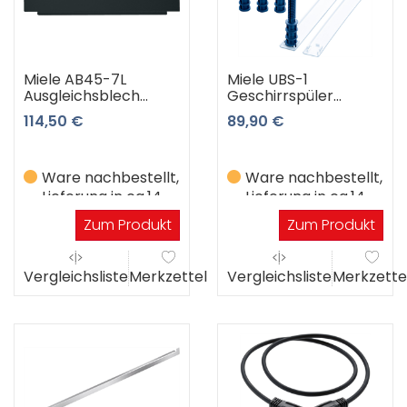
Miele AB45-7L
Miele UBS-1
Ausgleichsblech
Geschirrspüler
OBSW
Umbausatz
114,50 €
89,90 €
(obsidianschwarz)
Ware nachbestellt,
Ware nachbestellt,
Lieferung in ca.14
Lieferung in ca.14
Werktagen
Werktagen
Zum Produkt
Zum Produkt
Vergleichsliste
Merkzettel
Vergleichsliste
Merkzette