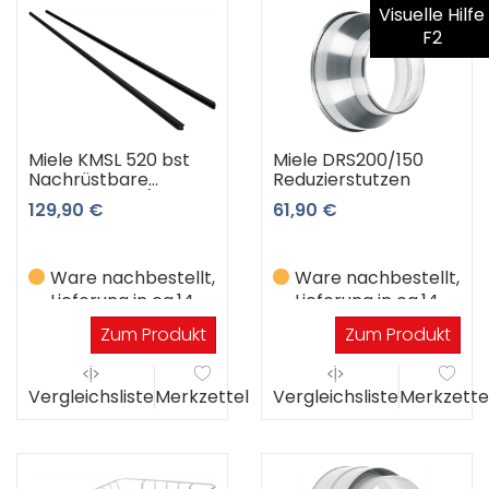
Visuelle Hilfe
F2
Miele KMSL 520 bst
Miele DRS200/150
Nachrüstbare
Reduzierstutzen
Seitenleisten (2
129,90 €
61,90 €
Stück) (schwarz)
Ware nachbestellt,
Ware nachbestellt,
Lieferung in ca.14
Lieferung in ca.14
Werktagen
Werktagen
Zum Produkt
Zum Produkt
Vergleichsliste
Merkzettel
Vergleichsliste
Merkzette