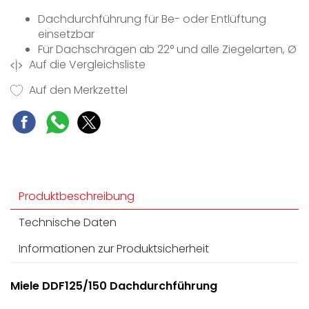
Dachdurchführung für Be- oder Entlüftung
einsetzbar
Für Dachschrägen ab 22° und alle Ziegelarten, Ø
Auf die Vergleichsliste
125/150 mm
Robust - Edelstahl-Gehäuse mit Eindeckrahmen
Auf den Merkzettel
Clever - Luftaustritt nach unten gerichtet, inkl.
Rückstauklappe
Ansaugstutzen Ø 150 mm
Produktbeschreibung
Technische Daten
Informationen zur Produktsicherheit
Miele DDF125/150 Dachdurchführung