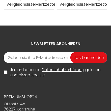
el
Vergleichsliste
Merkzettel
Vergleichsliste
Merkzettel
NEWSLETTER ABONNIEREN
Jetzt anmelden
Ja, ich habe die
Datenschutzerklärung
gelesen
und akzeptiere sie.
PREMIUMSHOP24
Ottostr. 4a
76227 Karlsruhe