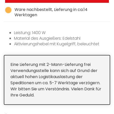
Ware nachbestellt, Lieferung in ca.14
Werktagen
Leistung: 1400 W
Material des Ausgießers: Edelstahl
Aktivierungshebel mit Kugelgriff, beleuchtet
Doppelte Wasserpegelanzeige Liter/Tassen
Edelstahl-Anti-Kalkfilter
Abschaltautomatik: Bei 100°C
Eine Lieferung mit 2-Mann-Lieferung frei
Automatische Sicherheitsabschaltung bei
Verwendungsstelle kann sich auf Grund der
Wassermangel
aktuell hohen Logistikauslastung der
Verdecktes Heizelement
Speditionen um ca. 5-7 Werktage verzögern.
Kabellose 360°-Bedienung
Wir bitten Sie um Verständnis. Vielen Dank für
Ihre Geduld.