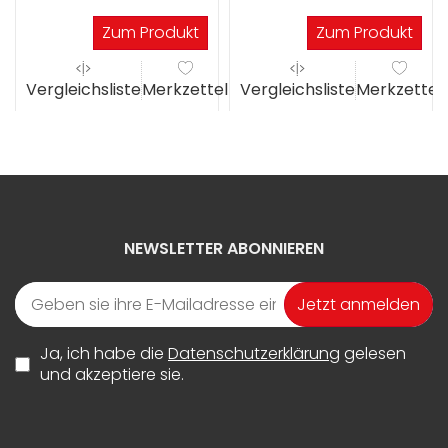
Lieferung in ca.14
Lieferung in ca.14
Werktagen
Werktagen
Zum Produkt
Zum Produkt
el
Vergleichsliste
Merkzettel
Vergleichsliste
Merkzettel
NEWSLETTER ABONNIEREN
Jetzt anmelden
Ja, ich habe die
Datenschutzerklärung
gelesen
und akzeptiere sie.