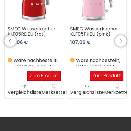
SMEG Wasserkocher
SMEG Wasserkocher
KLF05RDEU (rot)
KLF05PKEU (pink)
107,06 €
107,06 €
Ware nachbestellt,
Ware nachbestellt,
Lieferung in ca.14
Lieferung in ca.14
Werktagen
Werktagen
Zum Produkt
Zum Produkt
el
Vergleichsliste
Merkzettel
Vergleichsliste
Merkzettel