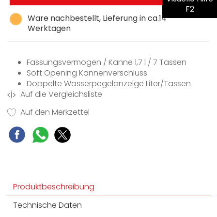
F2
Ware nachbestellt, Lieferung in ca.14
Werktagen
Fassungsvermögen / Kanne 1,7 l / 7 Tassen
Soft Opening Kannenverschluss
Doppelte Wasserpegelanzeige Liter/Tassen
Auf die Vergleichsliste
Anti-Kalkfilter aus Edelstahl herausnehmbar
Automatische Abschaltung bei 100°C
Auf den Merkzettel
Automatische Sicherheitsabschaltung bei
Wassermangel
Kabellose 360°-Bedienung
Verdecktes Heizelement
Produktbeschreibung
Technische Daten