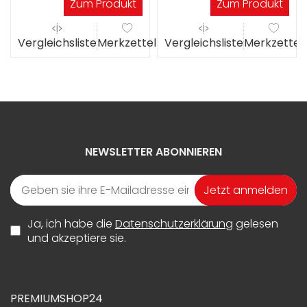
Zum Produkt
Zum Produkt
el
Vergleichsliste
Merkzettel
Vergleichsliste
Merkzettel
NEWSLETTER ABONNIEREN
Jetzt anmelden
Ja, ich habe die
Datenschutzerklärung
gelesen
und akzeptiere sie.
PREMIUMSHOP24