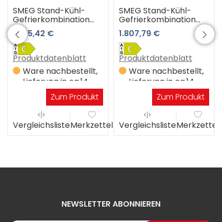
SMEG Stand-Kühl-
SMEG Stand-Kühl-
Gefrierkombination
Gefrierkombination
FAB30LBL6
FAB32RLI6
1.555,42 €
1.807,79 €
Produktdatenblatt
Produktdatenblatt
Ware nachbestellt,
Ware nachbestellt,
Lieferung in ca.14
Lieferung in ca.14
Werktagen
Werktagen
Zum Produkt
Zum Produkt
el
Vergleichsliste
Merkzettel
Vergleichsliste
Merkzettel
NEWSLETTER ABONNIEREN