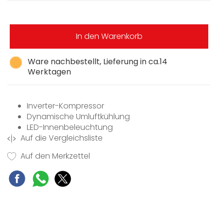
In den Warenkorb
Ware nachbestellt, Lieferung in ca.14
Werktagen
Inverter-Kompressor
Dynamische Umluftkühlung
LED-Innenbeleuchtung
Auf die Vergleichsliste
4 Sterne-Gefrierteil mit Ablagerost
Externer Griff
Auf den Merkzettel
Sicherheitsglas
Obst- und Gemüseschublade
Kühlgas R600a