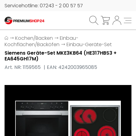
Servicehotline: 07243 - 2 00 57 57
Kochen/Backen
Einbau-
Kochflächen/Backöfen
Einbau-Geräte-Set
Siemens Geräte-Set MKE3KB64 (HE317HBS3 +
EA645GH17M)
Art. NR: 1159565
EAN: 4242003965085