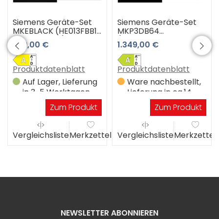
Siemens Geräte-Set
Siemens Geräte-Set
MKEBLACK (HE013FBB1
MKP3DB64
EA64RGNA1E)
(HE378HBS4 +
699,00 €
1.349,00 €
EM645CQB6M)
Produktdatenblatt
Produktdatenblatt
Auf Lager, Lieferung
Ware nachbestellt,
in 3-5 Werktagen
Lieferung in ca.14
Werktagen
Zum Produkt
Zum Produkt
el
Vergleichsliste
Merkzettel
Vergleichsliste
Merkzettel
NEWSLETTER ABONNIEREN