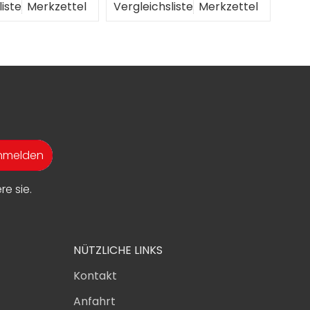
liste
Merkzettel
Vergleichsliste
Merkzettel
Verg
anmelden
e sie.
NÜTZLICHE LINKS
Kontakt
Anfahrt