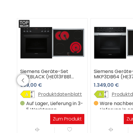
Siemens Geräte-Set
Siemens Geräte
 +
MKEBLACK (HE013FBB1
MKP3DB64 (HE3
EA64RGNA1E)
EM645CQB6M)
699,00 €
1.349,00 €
latt
Produktdatenblatt
Produktd
in 3-
Auf Lager, Lieferung in 3-
Ware nachbest
5 Werktagen
Lieferung in ca
Werktagen
dukt
Zum Produkt
Zu