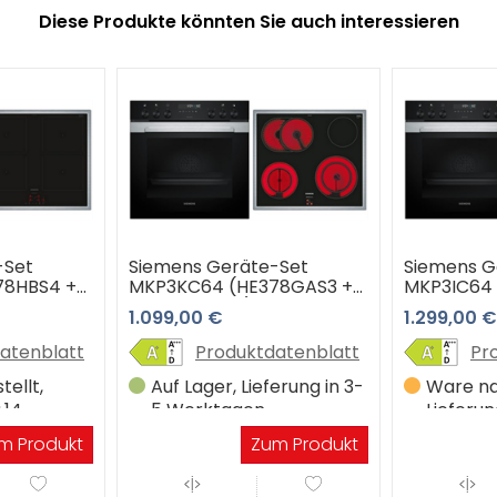
Diese Produkte könnten Sie auch interessieren
-Set
Siemens Geräte-Set
Siemens G
78HBS4 +
MKP3KC64 (HE378GAS3 +
MKP3IC64
EA645GH17M)
EI645CFB
1.099,00 €
1.299,00 €
atenblatt
Produktdatenblatt
Pr
ellt,
Auf Lager, Lieferung in 3-
Ware na
.14
5 Werktagen
Lieferun
Werkta
m Produkt
Zum Produkt