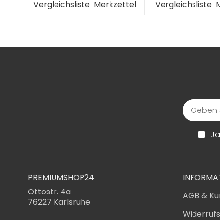
ttel
Vergleichsliste
Merkzettel
Vergleichsliste
M
Ja
PREMIUMSHOP24
INFORMA
Ottostr. 4a
AGB & Ku
76227 Karlsruhe
Widerruf