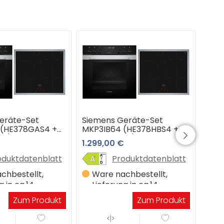
eräte-Set
Siemens Geräte-Set
Siem
 (HE378GAS4 +
MKP3IB64 (HE378HBS4 +
MKE
6M)
EI645CFB6M)
EA6
1.299,00 €
999
oduktdatenblatt
Produktdatenblatt
chbestellt,
Ware nachbestellt,
Au
g in ca.14
Lieferung in ca.14
5
gen
Werktagen
Zum Produkt
Zum Produkt