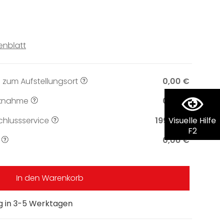
enblatt
 zum Aufstellungsort
0,00 €
knahme
0,00 €
hlussservice
199,00 €
Visuelle Hilfe
F2
0,00 €
In den Warenkorb
ng in 3-5 Werktagen