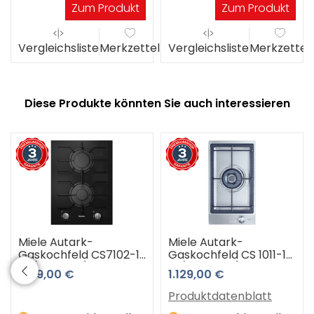
Zum Produkt
Zum Produkt
el
Vergleichsliste
Merkzettel
Vergleichsliste
Merkzettel
Diese Produkte könnten Sie auch interessieren
Miele Autark-
Miele Autark-
Gaskochfeld CS7102-1
Gaskochfeld CS 1011-1
FL (schwarz) 3 Jahre
G (Edelstahl) 3 Jahre
1.159,00 €
1.129,00 €
Premiumshop
Premiumshop
Garantie
Garantie
Produktdatenblatt