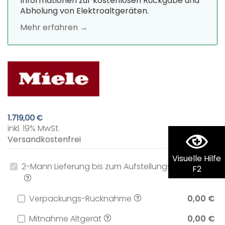
Informationen zur kostenlosen Rückgabe und
Abholung von Elektroaltgeräten.
Mehr erfahren →
1.719,00 €
inkl. 19% MwSt.
Versandkostenfrei
Visuelle Hilfe
2-Mann Lieferung bis zum Aufstellungsort
0,00 €
F2
Verpackungs-Rücknahme
0,00 €
Mitnahme Altgerät
0,00 €