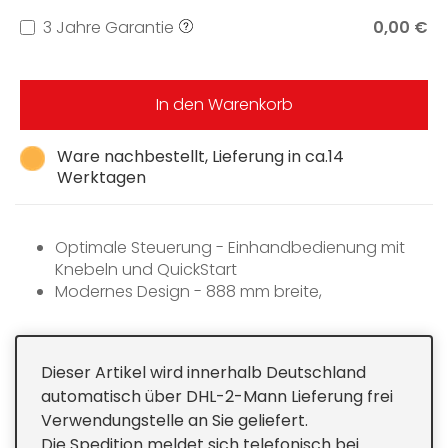
3 Jahre Garantie
0,00 €
In den Warenkorb
Ware nachbestellt, Lieferung in ca.14
Werktagen
Optimale Steuerung - Einhandbedienung mit
Knebeln und QuickStart
Modernes Design - 888 mm breite,
flachaufbauende Edelstahlmulde
Besonders flexibel - 5 Brenner inkl. 1 Dual-Wok
Besonders sicher - GasStop&Restart-Funktion
Dieser Artikel wird innerhalb Deutschland
Einfache Reinigung - Spülertaugliche
automatisch über DHL-2-Mann Lieferung frei
ComfortClean-Topfträger
Verwendungstelle an Sie geliefert.
Die Spedition meldet sich telefonisch bei