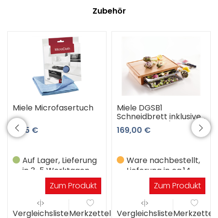
Zubehör
Miele Microfasertuch
Miele DGSB1
Schneidbrett inklusive
Garbehälter (buche)
8,45 €
169,00 €
Auf Lager, Lieferung
Ware nachbestellt,
in 3-5 Werktagen
Lieferung in ca.14
Werktagen
Zum Produkt
Zum Produkt
el
Vergleichsliste
Merkzettel
Vergleichsliste
Merkzettel