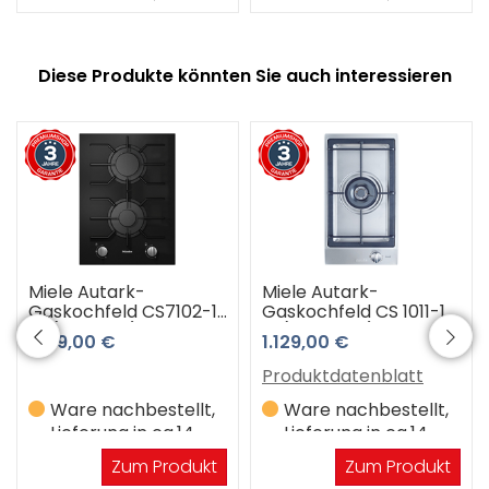
Diese Produkte könnten Sie auch interessieren
Miele Autark-
Miele Autark-
Gaskochfeld CS7102-1
Gaskochfeld CS 1011-1
FL (schwarz) 3 Jahre
G (Edelstahl) 3 Jahre
1.159,00 €
1.129,00 €
Premiumshop
Premiumshop
Garantie
Garantie
Produktdatenblatt
Ware nachbestellt,
Ware nachbestellt,
Lieferung in ca.14
Lieferung in ca.14
Werktagen
Werktagen
Zum Produkt
Zum Produkt