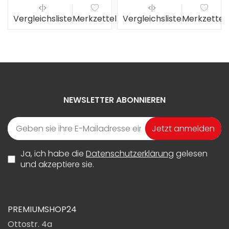
el
Vergleichsliste
Merkzettel
Vergleichsliste
Merkzettel
NEWSLETTER ABONNIEREN
Jetzt anmelden
Ja, ich habe die
Datenschutzerklärung
gelesen
und akzeptiere sie.
PREMIUMSHOP24
Ottostr. 4a