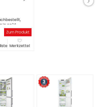
chbestellt,
g in ca.14
gen
Zum Produkt
liste
Merkzettel