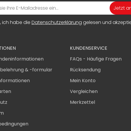
Jetzt 
, ich habe die
Datenschutzerklärung
gelesen und akzeptier
TIONEN
KUNDENSERVICE
ndeninformationen
FAQs - Häufige Fragen
sbelehrung & -formular
Rücksendung
nformationen
Mein Konto
arten
Vergleichen
utz
Merkzettel
um
bedingungen