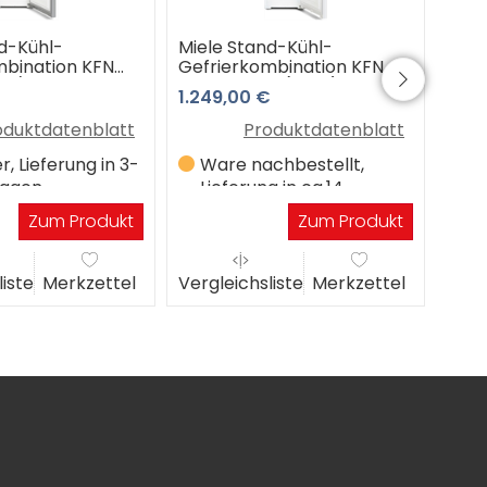
d-Kühl-
Miele Stand-Kühl-
Miel
mbination KFN
Gefrierkombination KFN
Gefr
dt/cs
4395 CD ws (weiß) 3 Jahre
4397
1.249,00 €
1.29
/cleanste) 3
Premiumshop Garantie
Look
emiumshop
Pre
oduktdatenblatt
Produktdatenblatt
r, Lieferung in 3-
Ware nachbestellt,
Au
tagen
Lieferung in ca.14
5
Werktagen
Zum Produkt
Zum Produkt
liste
Merkzettel
Vergleichsliste
Merkzettel
Verg