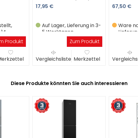
17,95 €
67,50 €
ellt,
Auf Lager, Lieferung in 3-
Ware na
.14
5 Werktagen
Lieferun
Werkta
m Produkt
Zum Produkt
erkzettel
Vergleichsliste
Merkzettel
Vergleichs
Diese Produkte könnten Sie auch interessieren