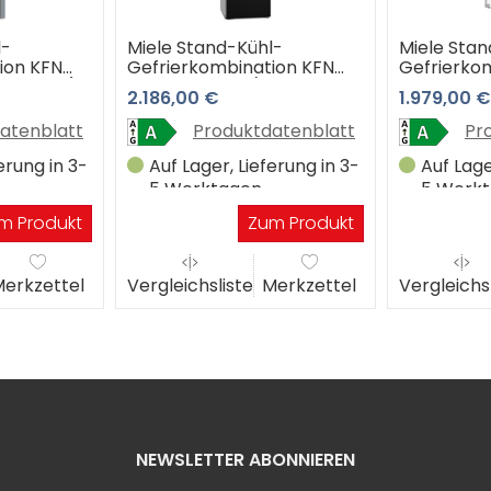
l-
Miele Stand-Kühl-
Miele Stan
ion KFN
Gefrierkombination KFN
Gefrierko
tahllook) 3
4799 AD obsw/matt
4799 AD e
2.186,00 €
1.979,00 €
hop
(Obsidianschwarz Matt) 3
(edelstahl
Jahre Premiumshop
Jahre Pr
atenblatt
Produktdatenblatt
Pr
Garantie
Garantie
erung in 3-
Auf Lager, Lieferung in 3-
Auf Lage
5 Werktagen
5 Werk
m Produkt
Zum Produkt
erkzettel
Vergleichsliste
Merkzettel
Vergleichs
NEWSLETTER ABONNIEREN