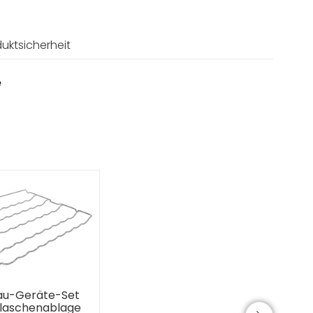
uktsicherheit
e
bau-Geräte-Set
laschenablage