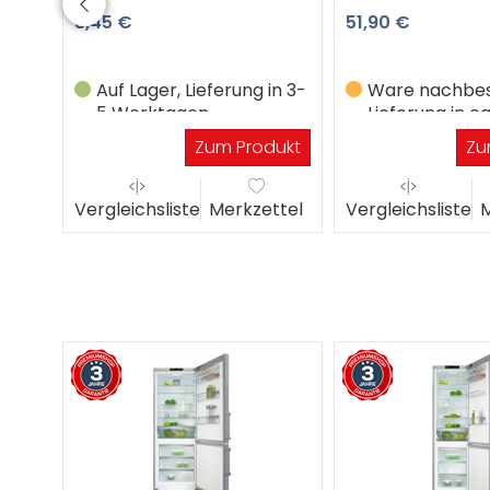
8,45 €
51,90 €
Auf Lager, Lieferung in 3-
Ware nachbest
5 Werktagen
Lieferung in ca
Werktagen
Zum Produkt
Zu
Vergleichsliste
Merkzettel
Vergleichsliste
M