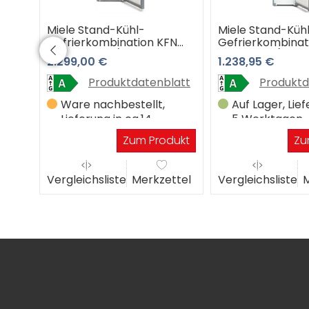
Miele Stand-Kühl-
Miele Stand-Küh
FN
Gefrierkombination KFN
Gefrierkombinat
tahl
4796 AD edt/cs
4291 AD el (Edels
2.299,00 €
1.238,95 €
(Edelstahltür-CleanSteel)
Jahre Premiums
e
3 Jahre Premiumshop
Garantie
latt
Produktdatenblatt
Produktd
Garantie
in 3-
Ware nachbestellt,
Auf Lager, Lief
Lieferung in ca.14
5 Werktagen
Werktagen
dukt
Zum Produkt
Zu
ttel
Vergleichsliste
Merkzettel
Vergleichsliste
M