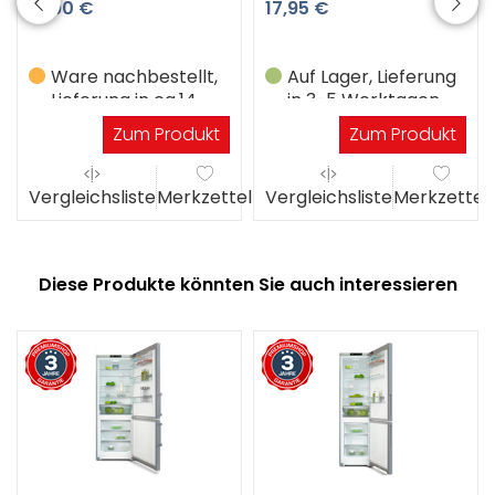
51,90 €
17,95 €
Ware nachbestellt,
Auf Lager, Lieferung
Lieferung in ca.14
in 3-5 Werktagen
Werktagen
Zum Produkt
Zum Produkt
el
Vergleichsliste
Merkzettel
Vergleichsliste
Merkzettel
Diese Produkte könnten Sie auch interessieren