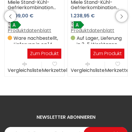
Miele Stand-Kühl-
Miele Stand-Kühl-
Gefrierkombination
Gefrierkombination
KFN 4796 AD edt/cs
KFN 4291 AD el
2.299,00 €
1.238,95 €
(Edelstahltür-
(Edelstahllook) 3
CleanSteel) 3 Jahre
Jahre Premiumshop
Premiumshop
Garantie
Produktdatenblatt
Produktdatenblatt
Garantie
Ware nachbestellt,
Auf Lager, Lieferung
Lieferung in ca.14
in 3-5 Werktagen
Werktagen
Zum Produkt
Zum Produkt
el
Vergleichsliste
Merkzettel
Vergleichsliste
Merkzettel
NEWSLETTER ABONNIEREN