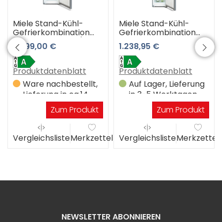
Miele Stand-Kühl-
Miele Stand-Kühl-
Gefrierkombination
Gefrierkombination
KFN 4796 AD edt/cs
KFN 4291 AD el
2.299,00 €
1.238,95 €
(Edelstahltür-
(Edelstahllook) 3
CleanSteel) 3 Jahre
Jahre Premiumshop
Premiumshop
Garantie
Produktdatenblatt
Produktdatenblatt
Garantie
Ware nachbestellt,
Auf Lager, Lieferung
Lieferung in ca.14
in 3-5 Werktagen
Werktagen
Zum Produkt
Zum Produkt
el
Vergleichsliste
Merkzettel
Vergleichsliste
Merkzettel
NEWSLETTER ABONNIEREN