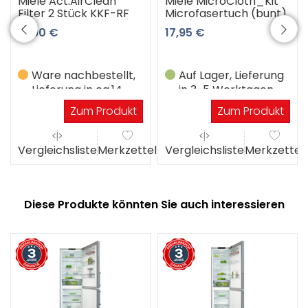
Miele Act.AirClean
Miele MicroCloth_Kit
Filter 2 Stück KKF-RF
Microfasertuch (bunt)
51,90 €
17,95 €
Ware nachbestellt,
Auf Lager, Lieferung
Lieferung in ca.14
in 3-5 Werktagen
Werktagen
Zum Produkt
Zum Produkt
el
Vergleichsliste
Merkzettel
Vergleichsliste
Merkzettel
Diese Produkte könnten Sie auch interessieren