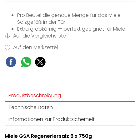
Pro Beutel die genaue Menge für das Miele
Salzgefäß in der Tür
Extra grobkörnig — perfekt geeignet für Miele
Auf die Vergleichsliste
Geschirrspüler
Schützt Maschine und Geschirr vor gefährlichen
Auf den Merkzettel
Kalkablagerungen
Produktbeschreibung
Technische Daten
Informationen zur Produktsicherheit
Miele GSA Regeneriersalz 6 x 750g