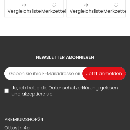
el
Vergleichsliste
Merkzettel
Vergleichsliste
Merkzettel
NEWSLETTER ABONNIEREN
Jetzt anmelden
Ja, ich habe die
Datenschutzerklärung
gelesen
und akzeptiere sie.
PREMIUMSHOP24
Ottostr. 4a