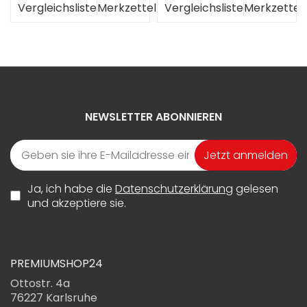
el
Vergleichsliste
Merkzettel
Vergleichsliste
Merkzettel
NEWSLETTER ABONNIEREN
Jetzt anmelden
Ja, ich habe die
Datenschutzerklärung
gelesen
und akzeptiere sie.
PREMIUMSHOP24
Ottostr. 4a
76227 Karlsruhe