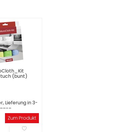
oCloth_Kit
rtuch (bunt)
r, Lieferung in 3-
tagen
Zum Produkt