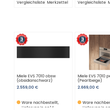
Vergleichsliste
Merkzettel
Vergleichsliste
M
Miele EVS 7010 obsw
Miele EVS 7010 
(obsidianschwarz)
(Pearlbeige)
2.559,00 €
2.669,00 €
Ware nachbestellt,
Ware nachbest
Lieferung in ca.14
Lieferung in ca