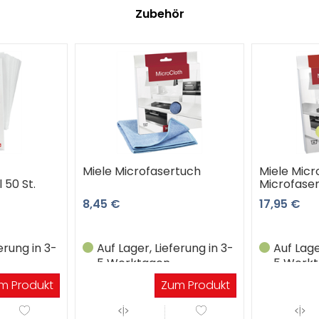
Zubehör
Miele Microfasertuch
Miele Micr
 50 St.
Microfase
8,45 €
17,95 €
erung in 3-
Auf Lager, Lieferung in 3-
Auf Lage
5 Werktagen
5 Werk
m Produkt
Zum Produkt