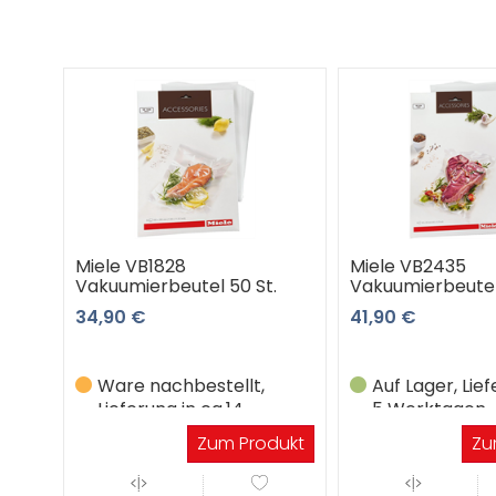
Miele VB1828
Miele VB2435
Vakuumierbeutel 50 St.
Vakuumierbeutel
34,90 €
41,90 €
Ware nachbestellt,
Auf Lager, Lief
Lieferung in ca.14
5 Werktagen
Werktagen
Zum Produkt
Zu