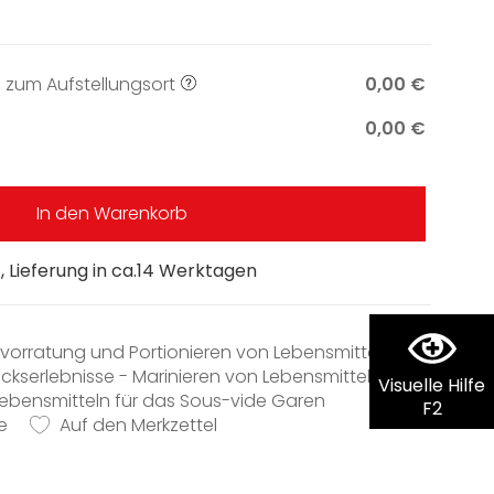
 zum Aufstellungsort
0,00 €
0,00 €
In den Warenkorb
 Lieferung in ca.14 Werktagen
evorratung und Portionieren von Lebensmitteln
kserlebnisse - Marinieren von Lebensmitteln
Visuelle Hilfe
ebensmitteln für das Sous-vide Garen
F2
e
abung - Touch-Bedienung und Vollauszug
Auf den Merkzettel
g der Schublade - Push2open