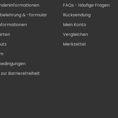
ndeninformationen
FAQs - Häufige Fragen
sbelehrung & -formular
Rücksendung
nformationen
Mein Konto
arten
Vergleichen
utz
Merkzettel
um
bedingungen
zur Barrierefreiheit