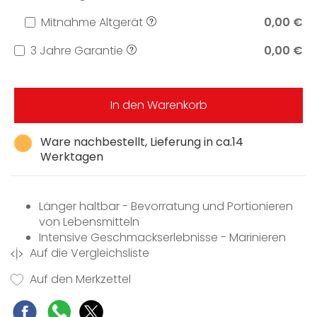
Mitnahme Altgerät
0,00 €
3 Jahre Garantie
0,00 €
In den Warenkorb
Ware nachbestellt, Lieferung in ca.14
Werktagen
Länger haltbar - Bevorratung und Portionieren
von Lebensmitteln
Intensive Geschmackserlebnisse - Marinieren
Auf die Vergleichsliste
von Lebensmitteln
Vorbereitung von Lebensmitteln für das Sous-
Auf den Merkzettel
vide Garen
Einfachste Handhabung - Touch-Bedienung
und Vollauszug