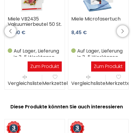
Miele VB2435
Miele Microfasertuch
Vakuumierbeutel 50 St.
41,90 €
8,45 €
Auf Lager, Lieferung
Auf Lager, Lieferung
in 3-5 Werktagen
in 3-5 Werktagen
Zum Produkt
Zum Produkt
el
Vergleichsliste
Merkzettel
Vergleichsliste
Merkzettel
Diese Produkte könnten Sie auch interessieren