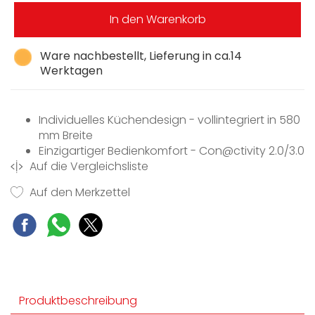
In den Warenkorb
Ware nachbestellt, Lieferung in ca.14
Werktagen
Individuelles Küchendesign - vollintegriert in 580
mm Breite
Einzigartiger Bedienkomfort - Con@ctivity 2.0/3.0
Auf die Vergleichsliste
Leistungsstark - 585 m3/h in der Boosterstufe
Energiesparend und leise - leistungsstarker ECO-
Auf den Merkzettel
Motor
Effiziente Filterung - 10-lagiger Edelstahl-
Metallfettfilter
Produktbeschreibung