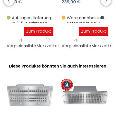
12,90 €
239,00 €
Auf Lager, Lieferung
Ware nachbestellt,
in 3-5 Werktagen
Lieferung in ca.14
Werktagen
Zum Produkt
Zum Produkt
el
Vergleichsliste
Merkzettel
Vergleichsliste
Merkzettel
Diese Produkte könnten Sie auch interessieren