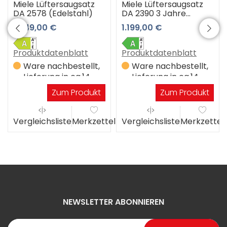
Miele Lüftersaugsatz
Miele Lüftersaugsatz
DA 2578 (Edelstahl)
DA 2390 3 Jahre
Premiumshop
1.049,00 €
1.199,00 €
Garantie
Produktdatenblatt
Produktdatenblatt
Ware nachbestellt,
Ware nachbestellt,
Lieferung in ca.14
Lieferung in ca.14
Werktagen
Werktagen
Zum Produkt
Zum Produkt
el
Vergleichsliste
Merkzettel
Vergleichsliste
Merkzettel
NEWSLETTER ABONNIEREN