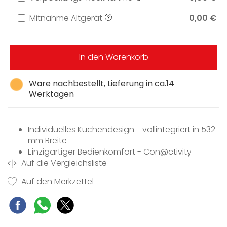
Mitnahme Altgerät
0,00 €
In den Warenkorb
Ware nachbestellt, Lieferung in ca.14
Werktagen
Individuelles Küchendesign - vollintegriert in 532
mm Breite
Einzigartiger Bedienkomfort - Con@ctivity
Auf die Vergleichsliste
Energieeffizient und gleichmäßige Ausleuchtung
- 2 LED-Strahler
Auf den Merkzettel
Effiziente Filterung - 10-lagiger Edelstahl-
Metallfettfilter
Sicher und leicht zu reinigen - Miele CleanCover