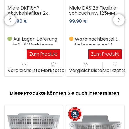
Miele DKF15-P
Miele DAS125 Flexibler
Aktivkohlefilter 2x
Schlauch NW 125MM
DKF11-P
5M AL (Aluminium)
106,90 €
99,90 €
Auf Lager, Lieferung
Ware nachbestellt,
in 3-5 Werktagen
Lieferung in ca.14
Werktagen
Zum Produkt
Zum Produkt
el
Vergleichsliste
Merkzettel
Vergleichsliste
Merkzettel
Diese Produkte könnten Sie auch interessieren