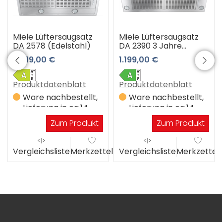
Miele Lüftersaugsatz
Miele Lüftersaugsatz
DA 2578 (Edelstahl)
DA 2390 3 Jahre
Premiumshop
1.049,00 €
1.199,00 €
Garantie
Produktdatenblatt
Produktdatenblatt
Ware nachbestellt,
Ware nachbestellt,
Lieferung in ca.14
Lieferung in ca.14
Werktagen
Werktagen
Zum Produkt
Zum Produkt
el
Vergleichsliste
Merkzettel
Vergleichsliste
Merkzettel