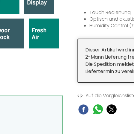
Touch Bedienung
Optisch und akusti
Humidity Control (
Einstellbarer Temp
LED-Deckenbeleuc
7 Holzborde
Dieser Artikel wird 
FreshAir-Filter in 
2-Mann Lieferung fre
Umluftkühlung
Die Spedition meldet
Türanschlag recht
Liefertermin zu vere
Auf die Vergleichslist