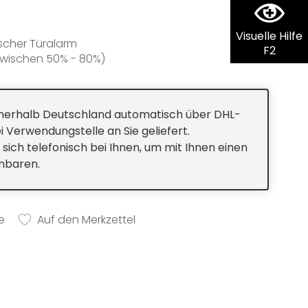
Visuelle Hilfe
scher Türalarm
F2
zwischen 50% - 80%)
eraturbereich +5°C bis +20°C
htung
innerhalb Deutschland automatisch über DHL-
der Rückwand
i Verwendungstelle an Sie geliefert.
 sich telefonisch bei Ihnen, um mit Ihnen einen
s, wechselbar
inbaren.
e
Auf den Merkzettel