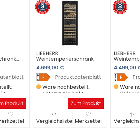
LIEBHERR
LIEBHERR
chrank
Weintemperierschrank
Weintempe
 Jahre
WPgbi 7483-20 3 Jahre
WPgbi 747
4.699,00 €
4.499,00 
rantie
Premiumshop Garantie
Premiumsh
atenblatt
Produktdatenblatt
Pr
ellt,
Ware nachbestellt,
Ware na
.14
Lieferung in ca.14
Lieferun
Werktagen
Werkta
m Produkt
Zum Produkt
erkzettel
Vergleichsliste
Merkzettel
Vergleichs