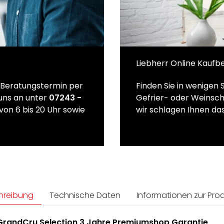
Liebherr Online Kaufb
n Beratungstermin per
Finden Sie in wenigen 
 uns an unter
07243 -
Gefrier- oder Weinsch
von 6 bis 20 Uhr sowie
wir schlagen Ihnen das
hreibung
Technische Daten
Informationen zur Prod
GrandCru Selection 3 Jahre Premiumshop Garantie