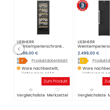
LIEBHERR
LIEBHERR
k
Weintemperierschrank
Weintemperiers
WPbsi 5052-21 Vinidor
WSbsi 5252-20 3
2.399,00 €
2.499,00 €
Premiumshop Ga
latt
Produktdatenblatt
Produktd
Ware nachbestellt,
Ware nachbest
Lieferung in ca.14
Lieferung in ca
Werktagen
Werktagen
dukt
Zum Produkt
Zu
ttel
Vergleichsliste
Merkzettel
Vergleichsliste
M