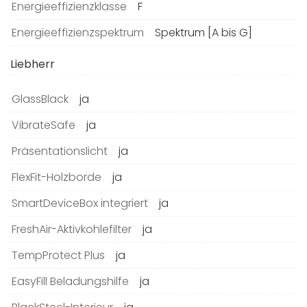
Energieeffizienzklasse
F
Energieeffizienzspektrum
Spektrum [A bis G]
Liebherr
GlassBlack
ja
VibrateSafe
ja
Präsentationslicht
ja
FlexFit-Holzborde
ja
SmartDeviceBox integriert
ja
FreshAir-Aktivkohlefilter
ja
TempProtect Plus
ja
EasyFill Beladungshilfe
ja