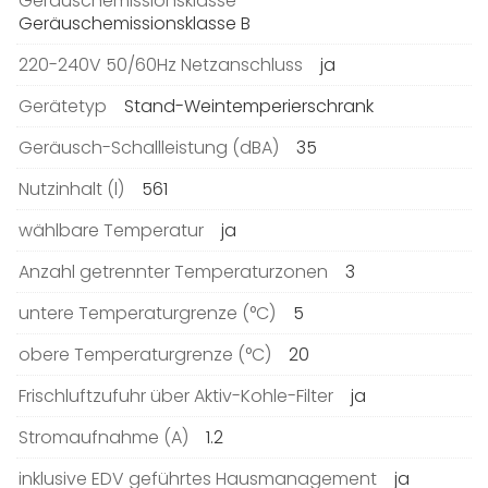
Geräuschemissionsklasse
Geräuschemissionsklasse B
220-240V 50/60Hz Netzanschluss
ja
Gerätetyp
Stand-Weintemperierschrank
Geräusch-Schallleistung (dBA)
35
Nutzinhalt (l)
561
wählbare Temperatur
ja
Anzahl getrennter Temperaturzonen
3
untere Temperaturgrenze (°C)
5
obere Temperaturgrenze (°C)
20
Frischluftzufuhr über Aktiv-Kohle-Filter
ja
Stromaufnahme (A)
1.2
inklusive EDV geführtes Hausmanagement
ja