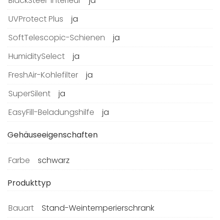
BlackSteel-Interieur
ja
UVProtect Plus
ja
SoftTelescopic-Schienen
ja
HumiditySelect
ja
FreshAir-Kohlefilter
ja
SuperSilent
ja
EasyFill-Beladungshilfe
ja
Gehäuseeigenschaften
Farbe
schwarz
Produkttyp
Bauart
Stand-Weintemperierschrank