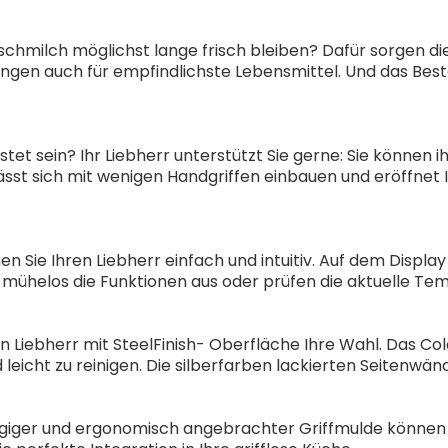
rischmilch möglichst lange frisch bleiben? Dafür sorgen d
gen auch für empfindlichste Lebensmittel. Und das Beste:
et sein? Ihr Liebherr unterstützt Sie gerne: Sie können 
lässt sich mit wenigen Handgriffen einbauen und eröffnet 
 Sie Ihren Liebherr einfach und intuitiv. Auf dem Display 
 mühelos die Funktionen aus oder prüfen die aktuelle Tem
ein Liebherr mit SteelFinish- Oberfläche Ihre Wahl. Das Col
 leicht zu reinigen. Die silberfarben lackierten Seitenw
ngiger und ergonomisch angebrachter Griffmulde können S