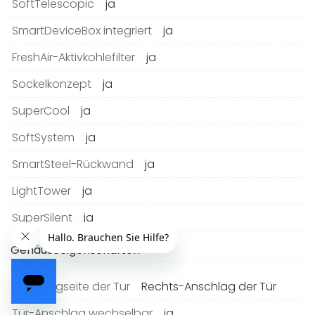
SoftTelescopic
ja
SmartDeviceBox integriert
ja
FreshAir-Aktivkohlefilter
ja
Sockelkonzept
ja
SuperCool
ja
SoftSystem
ja
SmartSteel-Rückwand
ja
LightTower
ja
SuperSilent
ja
Gehäuseeigenschaften
Anschlagseite der Tür
Rechts-Anschlag der Tür
Tür-Anschlag wechselbar
ja