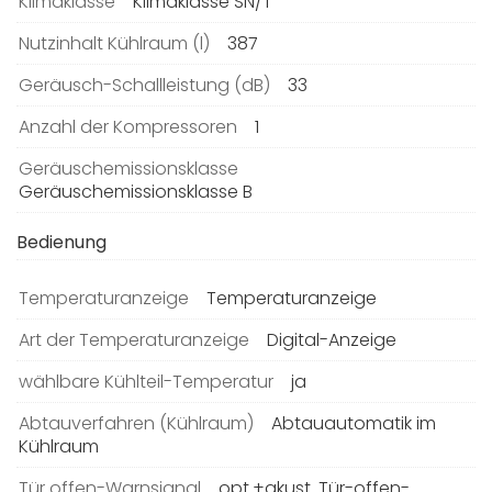
Klimaklasse
Klimaklasse SN/T
Nutzinhalt Kühlraum (l)
387
Geräusch-Schallleistung (dB)
33
Anzahl der Kompressoren
1
Geräuschemissionsklasse
Geräuschemissionsklasse B
Bedienung
Temperaturanzeige
Temperaturanzeige
Art der Temperaturanzeige
Digital-Anzeige
wählbare Kühlteil-Temperatur
ja
Abtauverfahren (Kühlraum)
Abtauautomatik im
Kühlraum
Tür offen-Warnsignal
opt.+akust. Tür-offen-