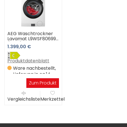
AEG Waschtrockner
Lavamat L9WSF80699
(weiß)
1.399,00 €
Produktdatenblatt
Ware nachbestellt,
Lieferung in ca.14
Werktagen
Zum Produkt
Vergleichsliste
Merkzettel