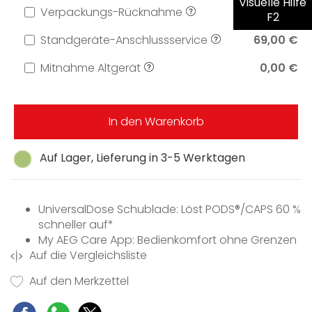
Visuelle Hilfe
Verpackungs-Rücknahme
0,00 €
F2
Standgeräte-Anschlussservice
69,00 €
Mitnahme Altgerät
0,00 €
In den Warenkorb
Auf Lager, Lieferung in 3-5 Werktagen
UniversalDose Schublade: Löst PODS®/CAPS 60 %
schneller auf*
My AEG Care App: Bedienkomfort ohne Grenzen
Auf die Vergleichsliste
Wifi Vernetzung per WLAN über MyAEG Care App
möglich
Auf den Merkzettel
Sprachsteuerung über Google Assistant
ProSteam® - Auffrischfunktion mit Dampf