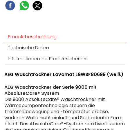
ProSteam®: Auffrischen statt Waschen.
ProSteam® - Auffrischfunktion mit Dampf
Inverter Motor: Besonders leiser Betrieb und
längere Lebensdauer
Produktbeschreibung
Technische Daten
Informationen zur Produktsicherheit
AEG Waschtrockner Lavamat L9WSF80699 (weiß)
AEG Waschtrockner der Serie 9000 mit
AbsoluteCare® System
Die 9000 AbsoluteCare® Waschtrockner mit
Wärmepumpentechnologie steuern die
Trommelbewegung und -temperatur präzise,
wodurch Wolle nicht einläuft und Seide ideal in Form
bleibt. Das AbsoluteCare®-System reaktiviert zudem
die Imprägnierung deiner Outdoor-Kleidung und