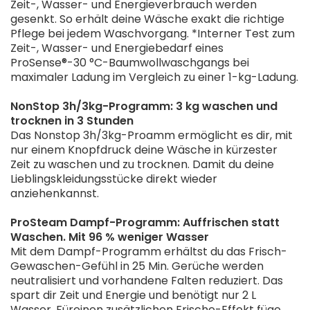
Zeit-, Wasser- und Energieverbrauch werden
gesenkt. So erhält deine Wäsche exakt die richtige
Pflege bei jedem Waschvorgang. *Interner Test zum
Zeit-, Wasser- und Energiebedarf eines
ProSense®-30 °C-Baumwollwaschgangs bei
maximaler Ladung im Vergleich zu einer 1-kg-Ladung.
NonStop 3h/3kg-Programm: 3 kg waschen und
trocknen in 3 Stunden
Das Nonstop 3h/3kg-Proamm ermöglicht es dir, mit
nur einem Knopfdruck deine Wäsche in kürzester
Zeit zu waschen und zu trocknen. Damit du deine
Lieblingskleidungsstücke direkt wieder
anziehenkannst.
ProSteam Dampf-Programm: Auffrischen statt
Waschen. Mit 96 % weniger Wasser
Mit dem Dampf-Programm erhältst du das Frisch-
Gewaschen-Gefühl in 25 Min. Gerüche werden
neutralisiert und vorhandene Falten reduziert. Das
spart dir Zeit und Energie und benötigt nur 2 L
Wasser. Füreinen zusätzlichen Frische-Effekt füge