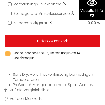
Verpackungs-Rücknahme
0,00 €
Visuelle Hilfe
Standgeräte-Anschlussservice
69,00 €
F2
Mitnahme Altgerät
0,00 €
In den Warenkorb
Ware nachbestellt, Lieferung in ca.14
Werktagen
SensiDry: Volle Trockenleistung bei niedrigen
Temperaturen
ProSense® Mengenautomatik: Spart Wasser,
Auf die Vergleichsliste
Energie und Zeit.
3 kg Non-Stop waschen und trocknen – in nur 3
Auf den Merkzettel
Stunden.